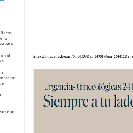
ifiesto
e la
rcelona
 en el
https://ti.tradetracker.net/?c=35539&m=2495196&a=261412&r=
ue
en
entos no
ren
n
l
ones que