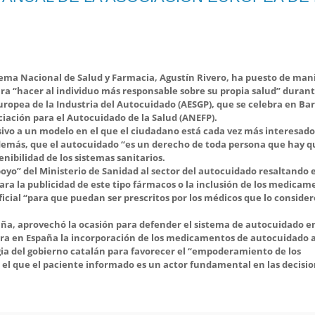
istema Nacional de Salud y Farmacia, Agustín Rivero, ha puesto de man
a “hacer al individuo más responsable sobre su propia salud” durant
uropea de la Industria del Autocuidado (AESGP), que se celebra en Ba
ciación para el Autocuidado de la Salud (ANEFP).
vo a un modelo en el que el ciudadano está cada vez más interesado
además, que el autocuidado “es un derecho de toda persona que hay q
enibilidad de los sistemas sanitarios.
oyo” del Ministerio de Sanidad al sector del autocuidado resaltando 
ara la publicidad de este tipo fármacos o la inclusión de los medicam
icial “para que puedan ser prescritos por los médicos que lo conside
luña, aprovechó la ocasión para defender el sistema de autocuidado e
ra en España la incorporación de los medicamentos de autocuidado a
egia del gobierno catalán para favorecer el “empoderamiento de los
l que el paciente informado es un actor fundamental en las decisi