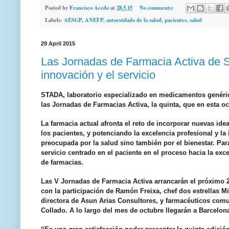
Posted by
Francisco Acedo
at
28.5.15
No comments:
Labels:
AESGP
,
ANEFP
,
autocuidado de la salud
,
pacientes
,
salud
29 April 2015
Las Jornadas de Farmacia Activa de S
innovación y el servicio
STADA, laboratorio especializado en medicamentos genéric
las Jornadas de Farmacias Activa, la quinta, que en esta o
La farmacia actual afronta el reto de incorporar nuevas idea
los pacientes, y potenciando la excelencia profesional y l
preocupada por la salud sino también por el bienestar. Para 
servicio centrado en el paciente en el proceso hacia la exc
de farmacias.
Las V Jornadas de Farmacia Activa arrancarán el próximo 
con la participación de Ramón Freixa, chef dos estrellas M
directora de Asun Arias Consultores, y farmacéuticos comu
Collado. A lo largo del mes de octubre llegarán a Barcelona