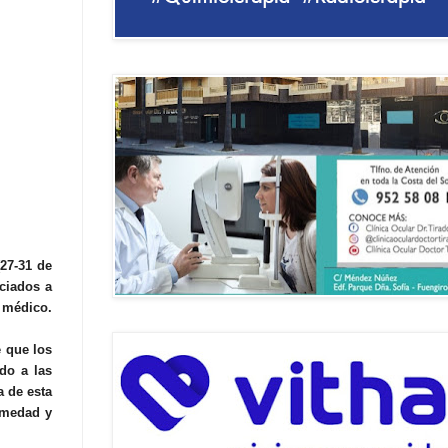
27-31 de
ociados a
 médico.
e que los
do a las
a de esta
ermedad y