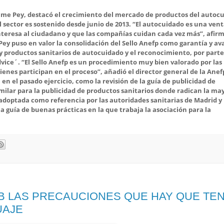
aume Pey, destacó el crecimiento del mercado de productos del autoc
el sector es sostenido desde junio de 2013. “El autocuidado es una ven
nteresa al ciudadano y que las compañías cuidan cada vez más”, afirm
, Pey puso en valor la consolidación del Sello Anefp como garantía y av
y productos sanitarios de autocuidado y el reconocimiento, por parte
dvice´. “El Sello Anefp es un procedimiento muy bien valorado por las
ienes participan en el proceso”, añadió el director general de la Anef
en el pasado ejercicio, como la revisión de la guía de publicidad de
milar para la publicidad de productos sanitarios donde radican la ma
adoptada como referencia por las autoridades sanitarias de Madrid y
a guía de buenas prácticas en la que trabaja la asociación para la
B LAS PRECAUCIONES QUE HAY QUE TE
UAJE