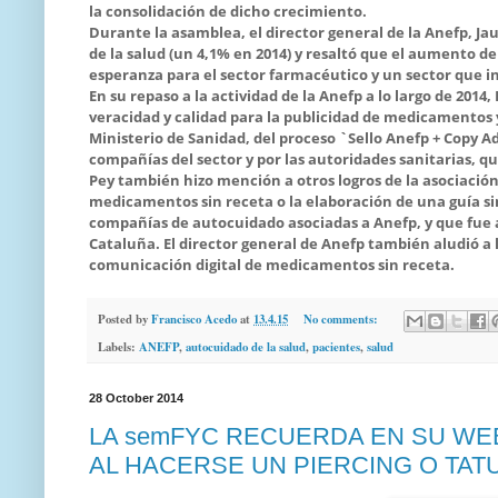
la consolidación de dicho crecimiento.
Durante la asamblea, el director general de la Anefp, J
de la salud (un 4,1% en 2014) y resaltó que el aumento d
esperanza para el sector farmacéutico y un sector que i
En su repaso a la actividad de la Anefp a lo largo de 2014
veracidad y calidad para la publicidad de medicamentos 
Ministerio de Sanidad, del proceso `Sello Anefp + Copy A
compañías del sector y por las autoridades sanitarias, qu
Pey también hizo mención a otros logros de la asociación 
medicamentos sin receta o la elaboración de una guía si
compañías de autocuidado asociadas a Anefp, y que fue 
Cataluña. El director general de Anefp también aludió a l
comunicación digital de medicamentos sin receta.
Posted by
Francisco Acedo
at
13.4.15
No comments:
Labels:
ANEFP
,
autocuidado de la salud
,
pacientes
,
salud
28 October 2014
LA semFYC RECUERDA EN SU WE
AL HACERSE UN PIERCING O TAT