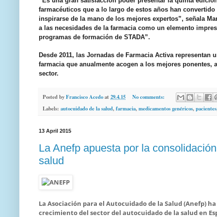
“Es una gran satisfacción poder presentar la quinta edició
farmacéuticos que a lo largo de estos años han convertido
inspirarse de la mano de los mejores expertos”, señala M
a las necesidades de la farmacia como un elemento impresc
programas de formación de STADA”.
Desde 2011, las Jornadas de Farmacia Activa representan u
farmacia que anualmente acogen a los mejores ponentes, ap
sector.
Posted by
Francisco Acedo
at
29.4.15
No comments:
Labels:
autocuidado de la salud
,
farmacia
,
medicamentos genéricos
,
pacientes
13 April 2015
La Anefp apuesta por la consolidación 
salud
La Asociación para el Autocuidado de la Salud (Anefp) ha
crecimiento del sector del autocuidado de la salud en Es