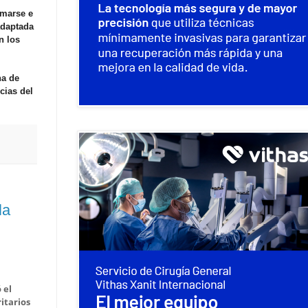
rmarse e
adaptada
n los
na de
cias del
la
 el
itarios