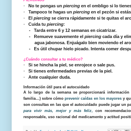
·
No te pongas un
piercing
en el ombligo si lo tiene
·
Tampoco te hagas un
piercing
en el pezón si est
·
El
piercing
se cierra rápidamente si te quitas el ar
·
Cuida tu
piercing
:
-
Tarda entre 6 y 12 semanas en cicatrizar.
-
Remueve suavemente el
piercing
cada día y el
agua jabonosa. Enjuágalo bien moviendo el aro 
-
Es útil chupar hielo picado. Intenta comer des
¿Cuándo consultar a tu médico?
·
Si se hincha la piel, se enrojece o sale pus.
·
Si tienes enfermedades previas de la piel.
·
Ante cualquier duda.
Información útil para el autocuidado
A lo largo de la semana se proporcionará información 
familia…) sobre cómo
prevenir caídas
en los mayores
y qu
son consultas en las que el autocuidado puede jugar un p
para vivir más, mejor y más feliz
,
con recomendacione
responsable, uso racional del medicamento y actitud positiv