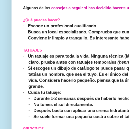
Algunos de los
consejos a seguir si has decidido hacerte 
¿Qué puedes hacer?
·
Escoge un profesional cualificado.
·
Busca un local especializado. Comprueba que cu
·
Conviene ir limpio y tranquilo. Es interesante ha
TATUAJES
·
Un tatuaje es para toda la vida.
Ninguna técnica (lá
claro, prueba antes con tatuajes temporales
(henn
·
Si escoges un dibujo de catálogo te puede pasar qu
tatúas un nombre, que sea el tuyo. Es el único de
vida. Considera hacerlo pequeño, piensa que la ún
grande.
·
Cuida tu tatuaje:
-
Durante 1-2 semanas después de haberlo hecho 
-
No tomes el sol directamente.
-
Después basta con aplicar una crema hidratant
-
Se suele formar una pequeña costra sobre el tatu
PIERCINGS