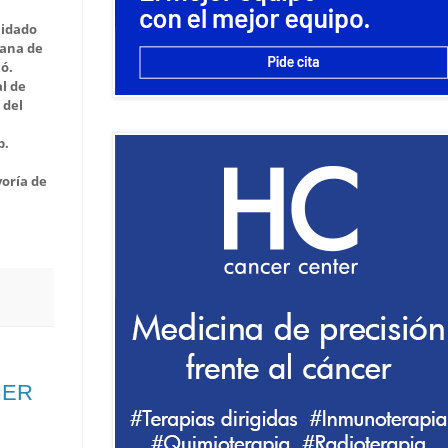
uidado
tana de
ó.
al de
 del
p.
yoría de
NER