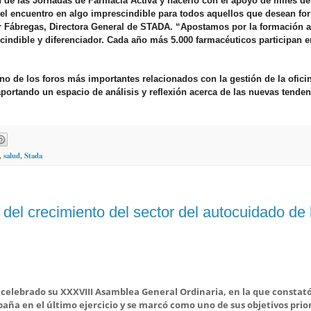
n de las Jornadas de Farmacia Activa y hacerlo con el apoyo de miles de
 el encuentro en algo imprescindible para todos aquellos que desean fo
ar Fábregas, Directora General de STADA. “Apostamos por la formación 
indible y diferenciador. Cada año más 5.000 farmacéuticos participan e
no de los foros más importantes relacionados con la gestión de la ofici
ortando un espacio de análisis y reflexión acerca de las nuevas tenden
,
salud
,
Stada
del crecimiento del sector del autocuidado de 
 celebrado su XXXVIII Asamblea General Ordinaria, en la que constató
paña en el último ejercicio y se marcó como uno de sus objetivos prior