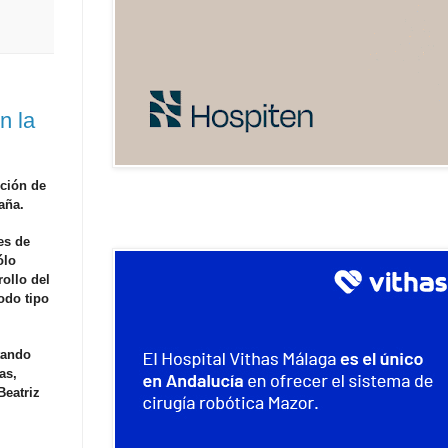
n la
ición de
aña.
es de
ólo
rollo del
odo tipo
tando
as,
Beatriz