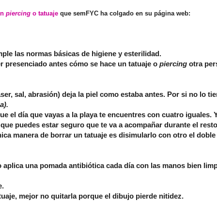
un
piercing
o tatuaje
que semFYC ha colgado en su página web:
mple las normas básicas de
higiene y esterilidad
.
ber presenciado antes cómo se hace un tatuaje o
piercing
otra per
ser, sal, abrasión) deja la piel como estaba antes. Por si no lo ti
a).
e el día que vayas a la playa te encuentres con cuatro iguales. Y
l que puedes estar seguro que te va a acompañar durante el resto
ica manera de borrar un tatuaje es disimularlo con otro el doble
aplica una pomada antibiótica cada día con las manos bien limp
e.
aje, mejor no quitarla porque el dibujo pierde nitidez.