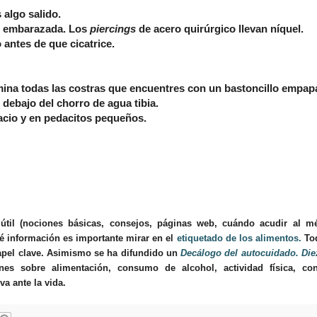
s algo salido.
ás embarazada. Los
piercings
de acero quirúrgico llevan níquel.
o antes de que cicatrice.
imina todas las costras que encuentres con un bastoncillo empa
debajo del chorro de agua tibia.
pacio y en pedacitos pequeños.
útil (nociones básicas, consejos, páginas web, cuándo acudir al m
é información es importante mirar en el
etiquetado de los alimentos.
To
apel clave. Asimismo se ha difundido un
Decálogo del autocuidado. Die
s sobre alimentación, consumo de alcohol, actividad física, co
a ante la vida.