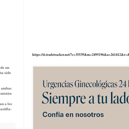
https://ti.tradetracker.net/?c=35539&m=2495196&a=261412&r=
do un
ha sido
a ambas
comisión
an a los
stilla-