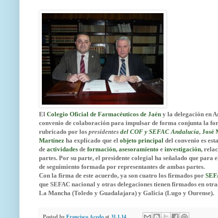
El
Colegio Oficial de Farmacéuticos de Jaén
y la delegación en A
convenio de colaboración para impulsar de forma conjunta la for
rubricado por los
presidentes
del COF y SEFAC Andalucía
,
José
Martínez
ha explicado que el
objeto
principal
del convenio es est
de
actividades
de
formación
,
asesoramiento
e
investigación
, rela
partes. Por su parte, el presidente colegial ha señalado que para e
de seguimiento formada por representantes de ambas partes.
Con la firma de este acuerdo, ya son cuatro los firmados por
SEF
que SEFAC nacional y otras delegaciones tienen firmados en otra
La Mancha (Toledo y Guadalajara) y Galicia (Lugo y Ourense).
Posted by
Francisco Acedo
at
31.1.14