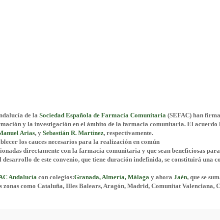
ndalucía de la
Sociedad
Española de Farmacia Comunitaria
(SEFAC) han firma
mación y la investigación en el ámbito de la farmacia comunitaria. El acuerdo 
Manuel Arias
, y
Sebastián R. Martínez
, respectivamente.
ablecer los cauces necesarios para la realización en común
cionadas directamente con la farmacia comunitaria y que sean beneficiosas par
l desarrollo de este convenio, que tiene duración indefinida, se constituirá una 
AC Andalucía
con colegios:
Granada, Almería, Málaga
y ahora
Jaén
, que se sum
s zonas como Cataluña, Illes Balears, Aragón, Madrid, Comunitat Valenciana, Ca