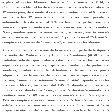
explica el doctor Moreno. Desde el 1 de enero de 2014, la
Comunidad de Madrid ha dejado de vacunar frente a la varicela a los
12 meses para, de acuerdo al calendario plenteado por el Ministerio,
vacunar a los 12 años a los niños que no hayan pasado la
enfermedad. A esta edad, el 90% de los niños ya ha pasado la
varicela, lo que convierte a esta medida en escasamente preventiva.
“
Los pediatras queremos niños sanos, y evitarles pasar la varicela
en la infancia es una medida de salud, ya que hasta el 15% pueden
complicarse, a veces de forma grave
”, afirma el doctor Moreno.
Ante el bloqueo de la vacuna de la varicela por parte de la Agencia
Española del Medicamento y Productos Sanitarios (AEMPS), los
pediatras solicitan que vuelva a estar disponible en las farmacias
españolas y que los padres, bajo la recomendación del profesional
sanitario, puedan adquirirla. Actualmente, la vacuna se puede
adquirir en las farmacias de cualquier país europeo excepto en
España, “
situación absolutamente inexplicable
”, apunta el doctor
Francisco Álvarez, secretario del CAV. Y ahonda aún más en el
problema señalando que “
esta política de desabastecimiento va a
conllevar unos 125.000 casos más de varicela al año, de los que un
15% se complicará, ocasionando cientos de hospitalizaciones que
estaban siendo evitadas en los últimos años. Igualmente, al haber
mayor circulación del virus, la situación afectará también a la