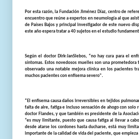
Por esta razón, la Fundación Jiménez Díaz, centro de refe
encuentro que reúne a expertos en neumología al que asis
de Países Bajos
y principal investigador de este nuevo dis
este año espera tratar a 40 sujetos en el estudio fundamen
Según el doctor Dirk-JanSlebos, “no hay cura para el en
síntomas. Estos novedosos muelles son una prometedora t
observado una notable mejora clínica en los pacientes t
muchos pacientes con enfisema severo".
“El enfisema causa daños irreversibles en tejidos pulmonar
falta de aire, fatiga e incluso sensación de ahogo con solo
doctor Flandes, y que también es presidente de la Asociac
“es muy limitante, puesto que causa fatiga al llevar a ca
desde atarse los cordones hasta ducharse, está muy limit
importante de la calidad de vida del paciente, que empieza 