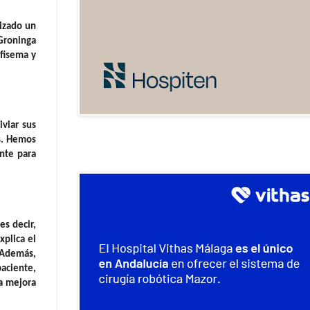
nizado un
 Groninga
nfisema y
viar sus
s. Hemos
nte para
es decir,
xplica el
. Además,
paciente,
a mejora