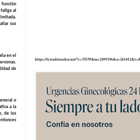
 función
fatiga al
limitada.
liar sus
aña en el
https://ti.tradetracker.net/?c=35539&m=2495196&a=261412&r=
personas.
alidad de
eneral o
tiva a la
, de los
 entonces