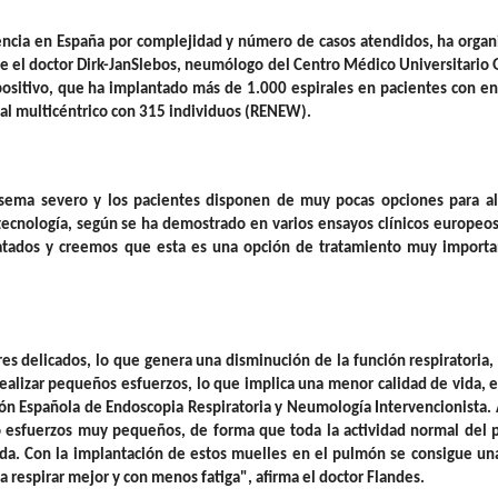
rencia en España por complejidad y número de casos atendidos, ha orga
te el
doctor Dirk-JanSlebos, neumólogo del Centro Médico Universitario
positivo, que ha implantado más de 1.000 espirales en pacientes con e
tal multicéntrico con 315 individuos (RENEW).
fisema severo y los pacientes disponen de muy pocas opciones para ali
ecnología, según se ha demostrado en varios ensayos clínicos europeo
ratados y creemos que esta es una opción de tratamiento muy importa
es delicados, lo que genera una disminución de la función respiratoria, 
 realizar pequeños esfuerzos, lo que implica una menor calidad de vida, e
ión Española de Endoscopia Respiratoria y Neumología Intervencionista
bo esfuerzos muy pequeños, de forma que toda la actividad normal del 
ada. Con la implantación de estos muelles en el pulmón se consigue un
a respirar mejor y con menos fatiga", afirma el doctor Flandes.