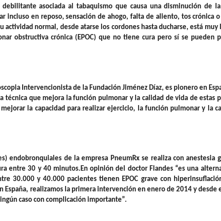
debilitante asociada al tabaquismo que causa una disminución de la
ar incluso en reposo, sensación de ahogo, falta de aliento, tos crónica o 
 actividad normal, desde atarse los cordones hasta ducharse, está muy 
ar obstructiva crónica (EPOC) que no tiene cura pero sí se pueden pa
oscopia Intervencionista de la Fundación Jiménez Díaz,
es pionero en Esp
técnica que mejora la función pulmonar y la calidad de vida de estas 
jorar la capacidad para realizar ejercicio, la función pulmonar y la c
les) endobronquiales de la empresa PneumRx se realiza con anestesia g
ra entre 30 y 40 minutos.En opinión del doctor Flandes “es una alterna
tre 30.000 y 40.000 pacientes tienen EPOC grave con hiperinsuflación
. En España, realizamos la primera intervención en enero de 2014 y desde
ningún caso con complicación importante”.