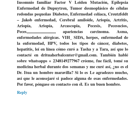
Insomnio familiar Factor V Leiden Mutación, Epilepsia
Enfermedad de Dupuytren, Tumor desmoplásico de células
redondas pequeñas Diabetes, Enfermedad celíaca, Creutzfeldt
– Jakob enfermedad, Cerebral amiloide, Ariopía, Artritis,
Ariopía, Ariopía, Arcascopia, Pecesis, Pecesucios,
Peces,,,,,,,,,,,,,,,,,,,,,,,,, apariencias carcinoma. Asma,
enfermedades alérgicas. VIH_ SIDA, herpes, enfermedad de
la enfermedad, HPV, todos los tipos de cáncer, diabetes,
hepatitis, leí en línea cómo curó a Tasha y a Tara, así que lo
contacté en drituaherbalcenter@gmail.com. También hablé
sobre whatsapps + 2348149277967 créeme, fue fácil, tomé su
medicina herbal durante dos semanas y me curé así, ¿no es el
Dr. Itua un hombre maravilla? Si lo es Le agradezco mucho,
así que le aconsejaré si padece alguna de esas enfermedades.
Por favor, póngase en contacto con él. Es un buen hombre.
Reply