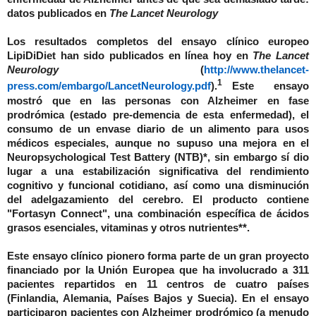
datos publicados en
The Lancet Neurology
Los resultados completos del ensayo clínico europeo
LipiDiDiet han sido publicados en línea hoy en
The Lancet
Neurology
(
http://www.thelancet-
1
press.com/embargo/LancetNeurology.pdf
).
Este ensayo
mostró que en las personas con Alzheimer en fase
prodrómica (estado pre-demencia de esta enfermedad), el
consumo de un envase diario de un alimento para usos
médicos especiales, aunque no supuso una mejora en el
Neuropsychological Test Battery (NTB)*, sin embargo sí dio
lugar a una estabilización significativa del rendimiento
cognitivo y funcional cotidiano, así como una disminución
del adelgazamiento del cerebro. El producto contiene
"Fortasyn Connect", una combinación específica de ácidos
grasos esenciales, vitaminas y otros nutrientes**.
Este ensayo clínico pionero forma parte de un gran proyecto
financiado por la Unión Europea que ha involucrado a 311
pacientes repartidos en 11 centros de cuatro países
(Finlandia, Alemania, Países Bajos y Suecia). En el ensayo
participaron pacientes con Alzheimer prodrómico (a menudo