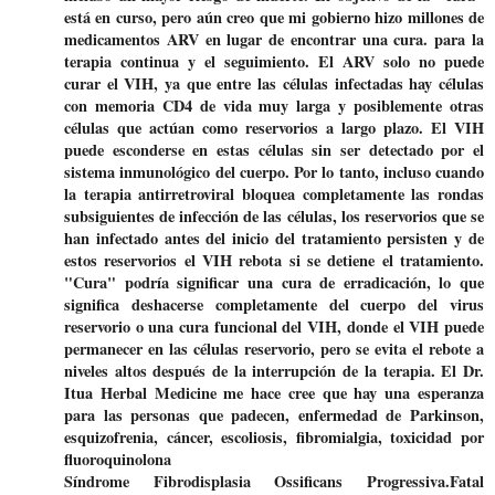
está en curso, pero aún creo que mi gobierno hizo millones de
medicamentos ARV en lugar de encontrar una cura. para la
terapia continua y el seguimiento. El ARV solo no puede
curar el VIH, ya que entre las células infectadas hay células
con memoria CD4 de vida muy larga y posiblemente otras
células que actúan como reservorios a largo plazo. El VIH
puede esconderse en estas células sin ser detectado por el
sistema inmunológico del cuerpo. Por lo tanto, incluso cuando
la terapia antirretroviral bloquea completamente las rondas
subsiguientes de infección de las células, los reservorios que se
han infectado antes del inicio del tratamiento persisten y de
estos reservorios el VIH rebota si se detiene el tratamiento.
"Cura" podría significar una cura de erradicación, lo que
significa deshacerse completamente del cuerpo del virus
reservorio o una cura funcional del VIH, donde el VIH puede
permanecer en las células reservorio, pero se evita el rebote a
niveles altos después de la interrupción de la terapia. El Dr.
Itua Herbal Medicine me hace cree que hay una esperanza
para las personas que padecen, enfermedad de Parkinson,
esquizofrenia, cáncer, escoliosis, fibromialgia, toxicidad por
fluoroquinolona
Síndrome Fibrodisplasia Ossificans Progressiva.Fatal