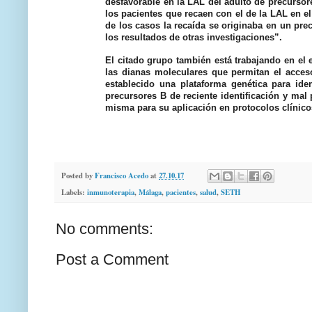
desfavorable en la LAL del adulto de precurso
los pacientes que recaen con el de la LAL en 
de los casos la recaída se originaba en un pre
los resultados de otras investigaciones”.
El citado grupo también está trabajando en el e
las dianas moleculares que permitan el acce
establecido una plataforma genética para ide
precursores B de reciente identificación y mal
misma para su aplicación en protocolos clínicos
Posted by
Francisco Acedo
at
27.10.17
Labels:
inmunoterapia
,
Málaga
,
pacientes
,
salud
,
SETH
No comments:
Post a Comment