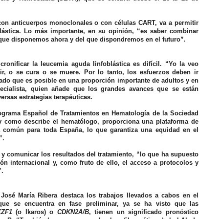
con anticuerpos monoclonales o con células CART, va a permitir
blástica. Lo más importante, en su opinión, “es saber combinar
 que disponemos ahora y del que dispondremos en el futuro”.
cronificar la leucemia aguda linfoblástica es difícil. “Yo la veo
r, o se cura o se muere. Por lo tanto, los esfuerzos deben ir
ado que es posible en una proporción importante de adultos y en
pecialista, quien añade que los grandes avances que se están
rsas estrategias terapéuticas.
grama Español de Tratamientos en Hematología de la Sociedad
y como describe el hematólogo, proporciona una plataforma de
ca común para toda España, lo que garantiza una equidad en el
”.
y comunicar los resultados del tratamiento, “lo que ha supuesto
 internacional y, como fruto de ello, el acceso a protocolos y
”.
 José María Ribera
destaca los trabajos llevados a cabos en el
que se encuentra en fase preliminar, ya se ha visto que las
KZF1
(o Ikaros) o
CDKN2A/B
, tienen un significado pronóstico