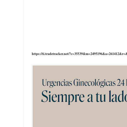
https://ti.tradetracker.net/?c=35539&m=2495196&a=261412&r=