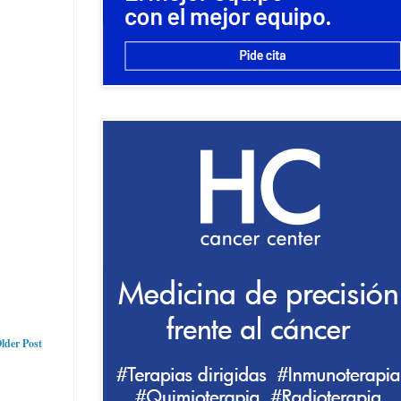
lder Post