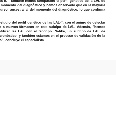
res B. “También hemos comparado el perfil genético de la LAL de
el momento del diagnóstico y hemos observado que en la mayoría
cursor ancestral al del momento del diagnóstico, lo que confirma
studio del perfil genético de las LAL-T, con el ánimo de detectar
so a nuevos fármacos en este subtipo de LAL. Además, “hemos
ntificar las LAL con el fenotipo Ph-like, un subtipo de LAL de
 pronóstico, y también estamos en el proceso de validación de la
”, concluye el especialista.