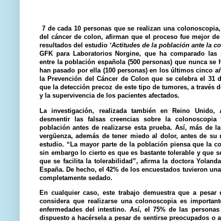
7 de cada 10 personas que se realizan una colonoscopia, 
del cáncer de colon, afirman que el proceso fue mejor de 
resultados del estudio
‘Actitudes de la población ante la c
GFK para Laboratorios Norgine, que ha comparado las 
entre la población española (500 personas) que nunca se h
han pasado por ella (100 personas) en los últimos cinco a
la Prevención del Cáncer de Colon que se celebra el 31 
que la detección precoz de este tipo de tumores, a través 
y la supervivencia de los pacientes afectados.
La investigación, realizada también en Reino Unido, A
desmentir las falsas creencias sobre la colonoscopia
población antes de realizarse esta prueba. Así, más de la
vergüenza, además de tener miedo al dolor, antes de su r
estudio. “La mayor parte de la población piensa que la 
sin embargo lo cierto es que es bastante tolerable y que s
que se facilita la tolerabilidad”, afirma la doctora Yolan
España. De hecho, el 42% de los encuestados tuvieron una
completamente sedado.
En cualquier caso, este trabajo demuestra que a pesar d
considera que realizarse una colonoscopia es important
enfermedades del intestino. Así, el 75% de las personas
dispuesto a hacérsela a pesar de sentirse preocupados o 