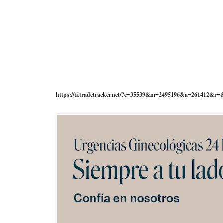
https://ti.tradetracker.net/?c=35539&m=2495196&a=261412&r=