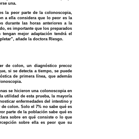
erse una.
s la peor parte de la colonoscopia,
n a ella considera que lo peor es la
os durante las horas anteriores a la
tido, es importante que los preparados
 tengan mejor adaptación tendrá el
pletar”, añade la doctora Riesgo.
er de colon, un diagnóstico precoz
ue, si se detecta a tiempo, se puede
nóstica de primera línea, que además
olonoscopia.
onas se hicieron una colonoscopia en
a utilidad de esta prueba, la mayoría
nosticar enfermedades del intestino y
er de colon. Solo el 7% no sabe qué es
or parte de la población sabe qué es
lara sobre en qué consiste o lo que
rcepción sobre ella es peor que su