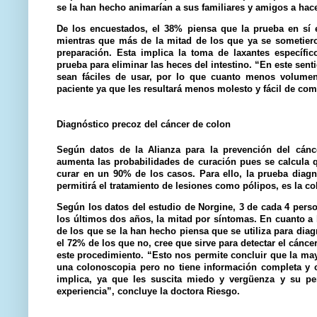
se la han hecho animarían a sus familiares y amigos a hac
De los encuestados, el 38% piensa que la prueba en sí e
mientras que más de la mitad de los que ya se sometiero
preparación. Esta implica la toma de laxantes específic
prueba para eliminar las heces del intestino. “En este sen
sean fáciles de usar, por lo que cuanto menos volumen
paciente ya que les resultará menos molesto y fácil de com
Diagnóstico precoz del cáncer de colon
Según datos de la Alianza para la prevención del cánc
aumenta las probabilidades de curación pues se calcula q
curar en un 90% de los casos. Para ello, la prueba diag
permitirá el tratamiento de lesiones como pólipos, es la c
Según los datos del estudio de Norgine, 3 de cada 4 pers
los últimos dos años, la mitad por síntomas. En cuanto a l
de los que se la han hecho piensa que se utiliza para diag
el 72% de los que no, cree que sirve para detectar el cánc
este procedimiento. “Esto nos permite concluir que la may
una colonoscopia pero no tiene información completa y c
implica, ya que les suscita miedo y vergüenza y su pe
experiencia”, concluye la doctora Riesgo.