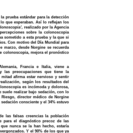
la prueba estándar para la detección
lo que esperaban. Así lo reflejan los
olonoscopia’,
realizado por la Agencia
percepciones sobre la colonoscopia
a sometido a esta prueba y la que si
ños. Con motivo del Día Mundial para
de marzo, desde Norgine se recuerda
de colonoscopia, mejora el pronóstico
lemania, Francia e Italia, viene a
 y las preocupaciones que tiene la
 mitad afirma estar nervioso y sentir
ealización, según los resultados del
colonoscopia es incómoda y dolorosa,
e suele realizar bajo sedación, con lo
da Riesgo, director médico de Norgine
 sedación consciente y el 34% estuvo
e las falsas creencias la población
e para el diagnóstico precoz de las
 que nunca se la han hecho, estaría
avergonzados. Y el 90% de los que ya