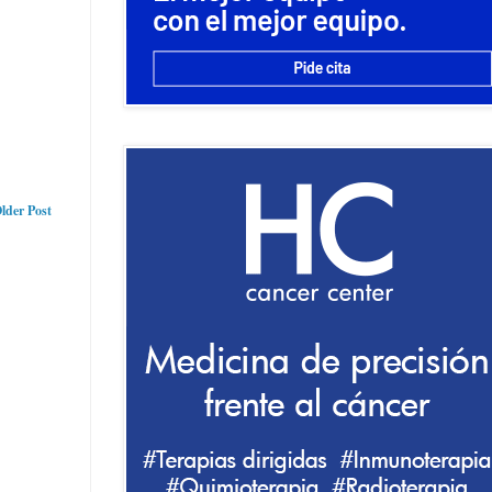
lder Post