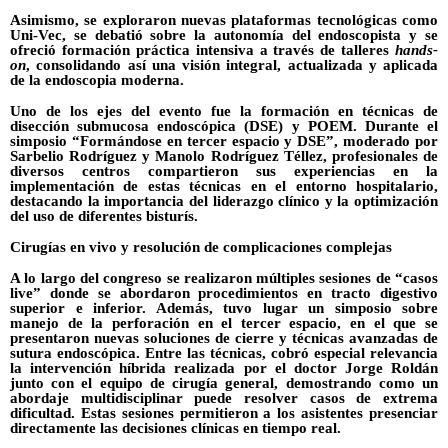
Asimismo, se exploraron nuevas plataformas tecnológicas como
Uni-Vec, se debatió sobre la autonomía del endoscopista y se
ofreció formación práctica intensiva a través de talleres
hands-
on
, consolidando así una visión integral, actualizada y aplicada
de la endoscopia moderna.
Uno de los ejes del evento fue la formación en técnicas de
disección submucosa endoscópica (DSE) y POEM. Durante el
simposio “Formándose en tercer espacio y DSE”, moderado por
Sarbelio Rodríguez y Manolo Rodríguez Téllez, profesionales de
diversos centros compartieron sus experiencias en la
implementación de estas técnicas en el entorno hospitalario,
destacando la importancia del liderazgo clínico y la optimización
del uso de diferentes bisturís.
Cirugías en vivo y resolución de complicaciones complejas
A lo largo del congreso se realizaron múltiples sesiones de “casos
live” donde se abordaron procedimientos en tracto digestivo
superior e inferior. Además, tuvo lugar un simposio sobre
manejo de la perforación en el tercer espacio, en el que se
presentaron nuevas soluciones de cierre y técnicas avanzadas de
sutura endoscópica. Entre las técnicas, cobró especial relevancia
la intervención híbrida realizada por el doctor Jorge Roldán
junto con el equipo de cirugía general, demostrando como un
abordaje multidisciplinar puede resolver casos de extrema
dificultad. Estas sesiones permitieron a los asistentes presenciar
directamente las decisiones clínicas en tiempo real.