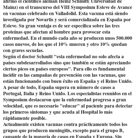
afirmó el científico alemán Heinz Schmitt( Universidad de
Mainz) en el transcurso del VIII Symposium Esteve de Avance
en vacunas celebrado en Valladolid. Esta vacuna está siendo
investigada por Novartis y será comercializada en España por
Esteve. Su gran ventaja es de ser específica sobre las tres
proteínas que afectan al hombre para provocar esta
enfermedad. En el mundo cada año se producen unos 500.000
casos nuevos, de los que el 10% mueren y otro 10% quedan
con graves secuelas.
Según el doctor Schmitt "esta enfermedad no solo afecta a
países subdesarrollados sino que también se están apreciando
ciertos picos en países europeos". Para ello es fundamental
incidir en las campañas de prevención con las vacunas, que
están funcionando con buen éxito en España y el Reino Unido.
A pesar de todo, España supera en número de casos a
Portugal, Italia y Reino Unido. Los especialistas reunidos en el
Symposium destacaron que la enfermedad progresa a gran
velocidad, que es necesario "educar" al paciente para detectar
los primeros síntomas y que acuda al Hospital lo más
rápidamente posible.
Actualmente existen vacunas contra prácticamente todos los
grupos que producen meningitis, excepto para el grupo B,
causante de la mayoría de casos en España y Europa. Sin