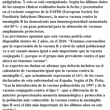
antigénicas. Y esto se está consiguiendo. Según los últimos datos
de los ensayos clínicos realizados hasta la fecha y presentados
en el reciente congreso de la ESPID (European Society for
Paediatric Infectious Diseases), la nueva vacuna contra la
meningitis B ha demostrado una inmunogeneicidad aumentada
–del 85%- y un gran potencial para la obtención de vacunas
ampliamente protectoras.
Las previsiones apuntan que esta vacuna podría estar
disponible dentro de 2 años, en el 2010. "Estamos convencidos
que la repercusión de la vacuna B a nivel de salud poblacional
va a ser cuanto menos igual o más importante que la vacuna
conjugada C, porque es el grupo más prevalente contra el que
ahora no tenemos vacuna".
Los expertos no dudan en afirmar que debería incluirse en el
calendario de vacunación igual que la vacuna contra la
meningitis C, que actualmente representa el 14% de los casos
declarados de esta enfermedad en España. Según el Dr. Peña,
"tras la introducción de la vacuna polisacárida en 1997 y de la
vacuna conjugada contra el tipo C –que a diferencia de la
anterior proporcionaba memoria inmunológica y protección a
la población más vulnerable- la vacuna contra la meningitis
tipo B será el hito más importante de los últimos años en este
ámbito".