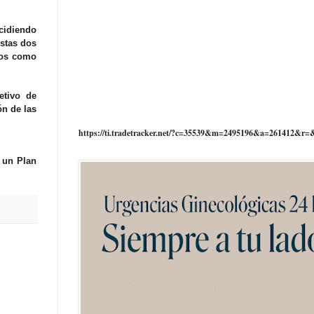
cidiendo
estas dos
los como
etivo de
ón de las
https://ti.tradetracker.net/?c=35539&m=2495196&a=261412&r=
 un Plan