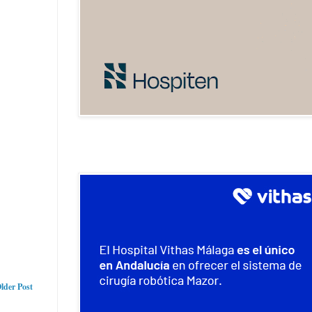
lder Post