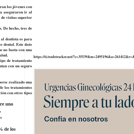
ran los jóvenes con
ía aseguraron ir al
de visitas superior
. De hecho, tres de
al dentista es para
o dental. Este dato
ue no basta con una
alud.
https://ti.tradetracker.net/?c=35539&m=2495196&a=261412&r=
tipo de tratamiento
entan con un seguro
aberse realizado una
de los tratamientos
ión con otros tipos
tre uno
,
os
% de los