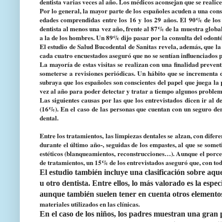
dentista varias veces al año. Los médicos aconsejan que se realic
Por lo general, la mayor parte de los españoles acuden a una cons
edades comprendidas entre los 16 y los 29 años. El 90% de los p
dentista al menos una vez año, frente al 87% de la muestra globa
a la de los hombres. Un 89% dijo pasar por la consulta del odont
El estudio de Salud Bucodental de Sanitas revela, además, que la 
cada cuatro encuestados aseguró que no se sentían influenciados p
La mayoría de estas visitas se realizan con una finalidad prevent
someterse a revisiones periódicas. Un hábito que se incrementa 
subraya que los españoles son conscientes del papel que juega la 
vez al año para poder detectar y tratar a tiempo algunos problema
Las siguientes causas por las que los entrevistados dicen ir al 
(16%). En el caso de las personas que cuentan con un seguro de
dental.
Entre los tratamientos, las limpiezas dentales se alzan, con dife
durante el último año-, seguidas de los empastes, al que se some
estéticos (blanqueamientos, reconstrucciones…). Aunque el porcen
de tratamientos, un 15% de los entrevistados aseguró que, con tod
El estudio también incluye una clasificación sobre aque
u otro dentista. Entre ellos, lo más valorado es la espec
aunque también suelen tener en cuenta otros elementos
materiales utilizados en las clínicas.
En el caso de los niños, los padres muestran una gran 