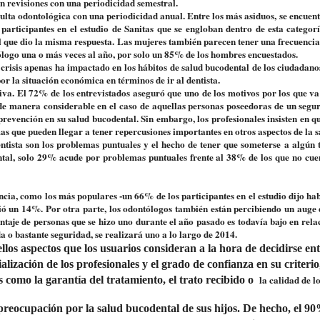
en revisiones con una periodicidad semestral.
ulta odontológica con una periodicidad anual. Entre los más asiduos, se encuent
articipantes en el estudio de Sanitas que se engloban dentro de esta categor
l que dio la misma respuesta. Las mujeres también parecen tener una frecuencia 
ólogo una o más veces al año, por solo un 85% de los hombres encuestados.
crisis apenas ha impactado en los hábitos de salud bucodental de los ciudadanos
or la situación económica en términos de ir al dentista.
iva. El 72% de los entrevistados aseguró que uno de los motivos por los que va 
de manera considerable en el caso de aquellas personas poseedoras de un segur
prevención en su salud bucodental. Sin embargo, los profesionales insisten en q
s que pueden llegar a tener repercusiones importantes en otros aspectos de la s
dentista son los problemas puntuales y el hecho de tener que someterse a algún 
ntal, solo 29% acude por problemas puntuales frente al 38% de los que no cu
rencia, como los más populares -un 66% de los participantes en el estudio dijo h
tió un 14%. Por otra parte, los odontólogos también están percibiendo un auge 
taje de personas que se hizo uno durante el año pasado es todavía bajo en relac
a o bastante seguridad, se realizará uno a lo largo de 2014.
llos aspectos que los usuarios consideran a la hora de decidirse en
ialización de los profesionales y el grado de confianza en su criterio
la calidad de l
 como la garantía del tratamiento, el trato recibido o
preocupación por la salud bucodental de sus hijos. De hecho, el 90