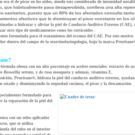
 era el de picor en los oídos, siendo este considerado de intensidad notabl
co, que habitualmente pasa desapercibida, conlleva una alta repe
cio-sanitarios, puesto que un 80% de los afectados consulta tanto
mientos efectivos que le disminuyan el picor constante en los oí
tinados a hidratar y aliviar la piel de Conducto Auditivo Externo (CAE), 
izar otro tipo de medicamentos como los corticoides .
ente formulada para el tratamiento del eccema del CAE. Por este motivo
r dentro del campo de la otorrinolaringología, bajo la marca Pruritane
tane?
fórmula oleosa con un alto porcentaje en aceites esenciales: extracto de ac
de
Boswellia serrata
, y de rosa mosqueta y además, vitamina E.
osición,
Pruritane®
, hidrata la piel del conducto auditivo externo, ayuda
 estado y disminuyendo la sequedad cutánea, el picor y la descamación.
specialmente formulado para
r la reparación de la piel del
senta con un tubo aplicador
cto, que se utiliza
ánula del tubo en el interior
do una pequeña cantidad de