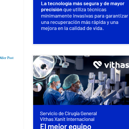
lder Post