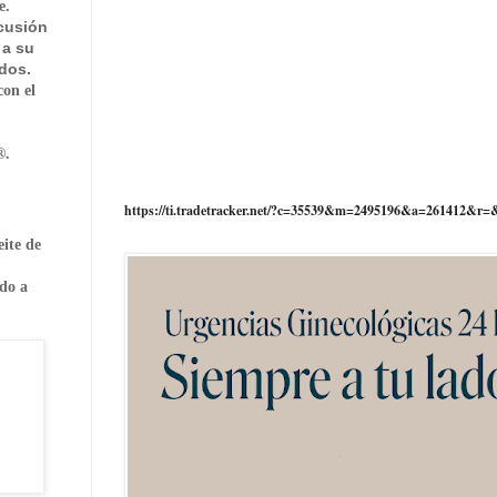
e.
rcusión
 a su
dos.
con el
®.
https://ti.tradetracker.net/?c=35539&m=2495196&a=261412&r=
eite de
ndo a