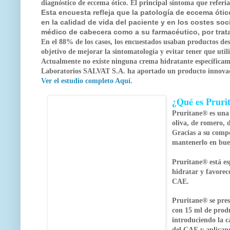
diagnóstico de eccema ótico. El principal síntoma que referían
Esta encuesta refleja que la patología de eccema óti
en la calidad de vida del paciente y en los costes so
médico de cabecera como a su farmacéutico, por trata
En el 88% de los casos, los encuestados usaban productos des
objetivo de mejorar la sintomatología y evitar tener que util
Actualmente no existe ninguna crema hidratante específicam
Laboratorios SALVAT S.A. ha aportado un producto innovado
Ver el estudio completo Aquí.
¿Qué es Pruri
Pruritane®
es una 
oliva, de romero, 
Gracias a su comp
mantenerlo en buen
Pruritane®
está e
hidratar y favorece
CAE.
Pruritane®
se pre
con 15 ml de produ
introduciendo la c
del CAE y aplican