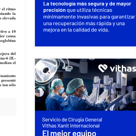
 el ritmo
ntando la
s elevada
ctivo a 10
ier causa
moglobina
mejora del
ina-6 (IL-
median el
ratamiento
 presentó
n tan sólo