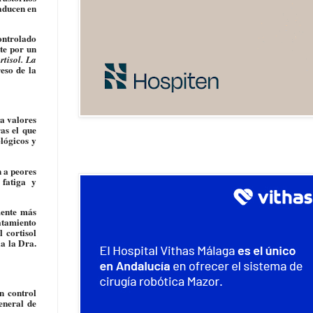
raducen en
controlado
nte por un
rtisol. La
eso de la
ra valores
as el que
ológicos y
n a peores
 fatiga y
mente más
atamiento
 cortisol
la la Dra.
n control
eneral de