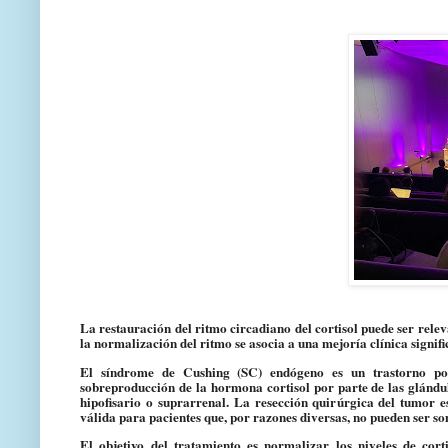
La restauración del ritmo circadiano del cortisol puede ser rel
la normalización del ritmo se asocia a una mejoría clínica signifi
El síndrome de Cushing (SC) endógeno es un trastorno po
sobreproducción de la hormona cortisol
por parte de las glándu
hipofisario o suprarrenal. La resección quirúrgica del tumor 
válida para pacientes que, por razones diversas, no pueden ser so
El objetivo del tratamiento es normalizar los niveles de corti