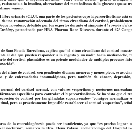
a, resistencia a la insulina, alteraciones del metabolismo de la glucosa) que se t
olismo venoso.
l libre urinario (CLU),
una parte de los pacientes cuyo hipercortisolismo está 
ta de una restauración adecuada del ritmo circadiano del cortisol, probableme
nfoque novedoso, debatido por los expertos durante el simposio
Al compás del co
, patrocinado por HRA Pharma Rare Diseases, durante el 62º Congr
 Cushing
de Sant Pau de Barcelona, explica que “el ritmo circadiano del cortisol muest
e el día que pueden responder a la ingesta y un nadir hacia medianoche, tr
ario del cortisol plasmático es un potente modulador de múltiples procesos fisi
conocida”.
 del ritmo de cortisol
, con pendientes diurnas menores y menos picos,
se asocia
rios y de enfermedades inmunológicas
, pero también de cáncer, depresión,
o normal del cortisol normal, con valores vespertinos y nocturnos marcada
fármacos específicos para controlar el hipercortisolismo. Se ha visto que
el tr
ecreción de cortisol por las glándulas suprarrenales-
“consigue normalizar el
tinal
, pero es prácticamente imposible restablecer el cortisol vespertino”, seña
s de la esteroidogénesis puede ser insuficiente, ya que “es preciso lograr u
ival nocturno
”, remarca la Dra. Elena Valassi, endocrinóloga del Hospital G