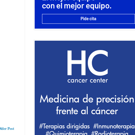
lder Post