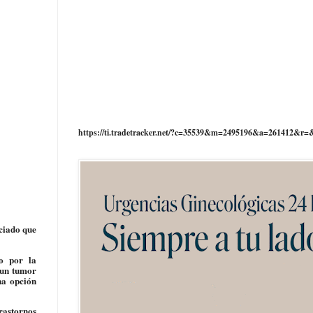
https://ti.tradetracker.net/?c=35539&m=2495196&a=261412&r=
nciado que
do por la
 un tumor
na opción
rastornos