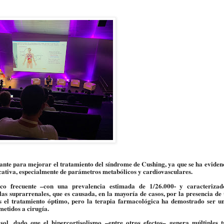
evante para mejorar el tratamiento del síndrome de Cushing
, ya que se ha evide
cativa
, especialmente de parámetros metabólicos y cardiovasculares.
co frecuente
–con una prevalencia estimada de 1/26.000- y
caracteriza
las suprarrenales, que es causada, en la mayoría de casos, por la presencia de
es el tratamiento óptimo, pero
la terapia farmacológica ha demostrado ser u
metidos a cirugía
.
sol
, dado que
el hipercortisolismo
–entre otros efectos–
genera múltiples t