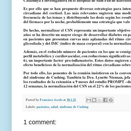
Catalunya e investigadora en el Hospital de Sant Pau de Barcelo
Es por ello que
se han propuesto diversas estrategias para inte
circadiano del cortisol
. Las más relevantes sugieren una modi
frecuencia de las tomas y distribuyendo las dosis según los res
del fármaco por la noche, probablemente una estrategia que vale 
De hecho,
normalizar el CSN representa un importante objetivo
años se ha descrito un mayor riesgo de desarrollar diabetes en 
en pacientes que presentan curvas más aplanadas del ritmo cir
glicosilada y del IMC (índice de masa corporal) con la normaliz
Además,
en el reducido número de pacientes en los que se consi
perfil metabólico y cardiovascular
, con reducciones significativas
6), un importante factor pro-inflamatorio. Estos datos sugieren
efecto beneficioso de la normalización del ritmo circadiano sobr
Por todo ello, las ponentes de la reunión insistieron en la conve
del síndrome de Cushing. También la Dra. Lynette Nieman, jefa 
los resultados de la extensión a 9 meses del estudio PROMPT –del 
12 semanas, la normalización del CSN en el 22% de los pacientes
Posted by
Francisco Acedo
at
18.1.22
Labels:
pacientes
,
salud
,
síndrome de Cushing
1 comment: