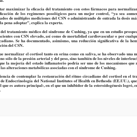
na.
ntar maximizar la eficacia del tratamiento con estos fármacos para normalizar
ficación de los regímenes posológicos para un mejor control, “ya sea aume
ultados de múltiples mediciones del CSN o administrando de entrada la dosis má
la pena adoptar”, explica la experta.
 del tratamiento médico del síndrome de Cushing
, ya que en un estudio prospe
pacientes con CSN elevado, así como de mortalidad cardiovascular o por cualqu
cadiano. Se ha documentado, asimismo, una reducción significativa de la he
ación del CSN.
gue normalizar el cortisol tanto en orina como en saliva, se ha observado una 
 no sólo de la presión arterial y del peso, sino también de los niveles de interleuc
 que la mejoría del estado inflamatorio podría ser uno de los mecanismos que 
e las alteraciones metabólicas asociadas con el síndrome de Cushing.
niencia de contemplar la restauración del ritmo circadiano del cortisol en el t
de Endocrinología del National Institutes of Health en Bethesda (EE.UU.), que
que es autora principal-, en el que un inhibidor de la esteroidogénesis logró, e
.