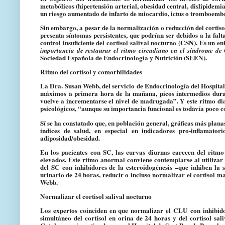
metabólicos
(hipertensión arterial, obesidad central, dislipidemi
un riesgo aumentado de infarto de miocardio, ictus o tromboemb
Sin embargo, a pesar de la normalización o reducción del cortiso
presenta síntomas persistentes, que podrían ser debidos a la fal
control insuficiente del cortisol salival nocturno (CSN)
. Es un e
importancia de restaurar el ritmo circadiano en el síndrome de
Sociedad Española de Endocrinología y Nutrición (SEEN).
Ritmo del cortisol y comorbilidades
La Dra. Susan Webb, del servicio de Endocrinología del Hospital 
máximos a primera hora de la mañana, picos intermedios durant
vuelve a incrementarse el nivel de madrugada”. Y
este ritmo di
psicológicos
, “aunque su importancia funcional es todavía poco 
Sí se ha constatado que, en población general,
gráficas más planas
índices de salud, en especial en indicadores pro-inflamato
adiposidad/obesidad.
En los pacientes con SC, las curvas diurnas carecen del ritm
elevados. Este ritmo anormal conviene contemplarse al utilizar 
del SC con inhibidores de la esteroidogénesis
–que inhiben la s
urinario de 24 horas, reducir o incluso normalizar el cortisol ma
Webb.
Normalizar el cortisol salival nocturno
Los expertos coinciden en
que normalizar el CLU con inhibidore
simultáneo del cortisol en orina de 24 horas y del cortisol sal