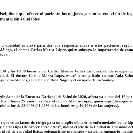
ciplinar que ofrece al paciente las mejores garantías con el fin de log
imentación saludables
u obesidad es clave para dar una respuesta eficaz a estos pacientes, según 
 Málaga, el doctor Carlos Marra-López, quien subraya la importancia de cont
egral.
 17.30 y las 18.30 horas, en el Centro Médico Vithas Limonar, donde se expond
rmedad. El doctor Carlos Marra-López estará acompañado en este Aula Salu
oga Sofía Martos, el endocrino Rida Nagib y el cirujano Julio Santoyo.
ún datos de la Encuesta Nacional de Salud de 2020, afecta ya a más del 16 por
 los últimos 25 años”, explica el doctor Marra-López, quien especifica que en
 adulta fue de 53,60% (61,40% de los hombres y 46,10% de las mujeres).
lar que es un factor de riesgo para un amplio número de enfermedades como hip
 ciertos tipos de cáncer entre otras”, indica el jefe de la Unidad de Obesidad de
r nivel de actividad física, sedentarismo moderado y patrón alimentario medit