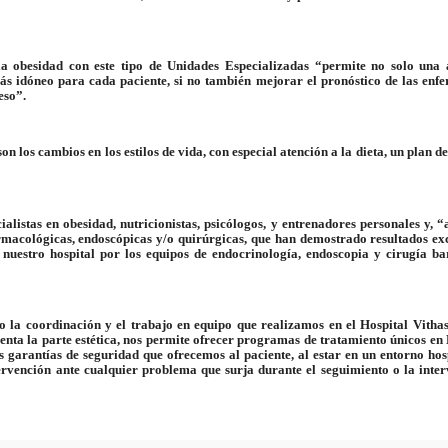
la obesidad con este tipo de Unidades Especializadas “permite no solo una
más idóneo para cada paciente, si no también mejorar el pronóstico de las enf
eso”.
n los cambios en los estilos de vida, con especial atención a la dieta, un plan de
listas en obesidad, nutricionistas, psicólogos, y entrenadores personales y, 
armacológicas, endoscópicas y/o quirúrgicas, que han demostrado resultados exc
 nuestro hospital por los equipos de endocrinología, endoscopia y cirugía bar
ro la coordinación y el trabajo en equipo que realizamos en el Hospital Vitha
cuenta la parte estética, nos permite ofrecer programas de tratamiento únicos e
 garantías de seguridad que ofrecemos al paciente, al estar en un entorno hosp
ervención ante cualquier problema que surja durante el seguimiento o la inter