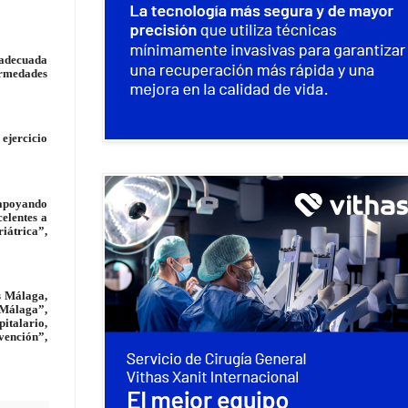
 adecuada
ermedades
 ejercicio
“apoyando
elentes a
iátrica”,
s Málaga,
n Málaga”,
italario,
vención”,