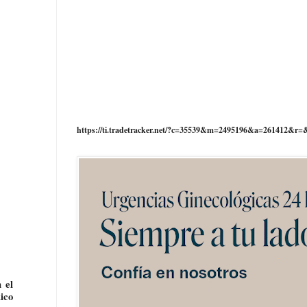
https://ti.tradetracker.net/?c=35539&m=2495196&a=261412&r=
 el
ico