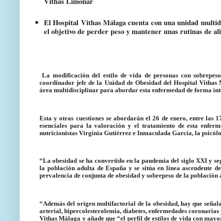
Vithas Limonar
El Hospital Vithas Málaga cuenta con una unidad multidis
el objetivo de perder peso y mantener unas rutinas de al
La modificación del estilo de vida de personas con sobrepeso 
coordinador jefe de la Unidad de Obesidad del Hospital Vithas
área multidisciplinar para abordar esta enfermedad de forma int
Esta y otras cuestiones se abordarán el 26 de enero, entre las
esenciales para la valoración y el tratamiento de esta enfe
nutricionistas Virginia Gutiérrez e Inmaculada García, la psicól
“La obesidad se ha convertido en la pandemia del siglo XXI y seg
la población adulta de España y se sitúa en línea ascendente de
prevalencia de conjunta de obesidad y sobrepeso de la población
“Además del origen multifactorial de la obesidad, hay que seña
arterial, hipercolesterolemia, diabetes, enfermedades coronarias y
Vithas Málaga y añade que “el perfil de estilos de vida con mayo