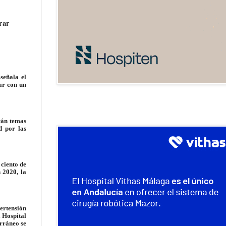
rar
señala el
ar con un
rán temas
d por las
 ciento de
 2020, la
ertensión
l Hospital
erráneo se