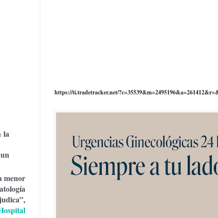
https://ti.tradetracker.net/?c=35539&m=2495196&a=261412&r=
 la
 un
la menor
patología
judica”,
Hospital