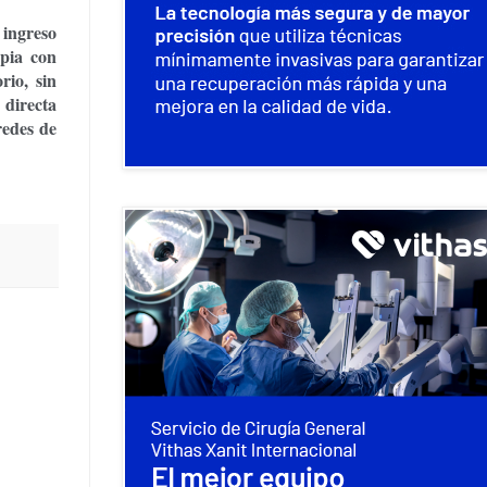
 ingreso
apia con
rio, sin
 directa
redes de