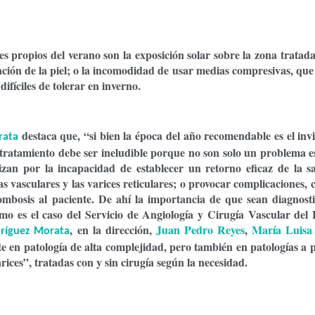
ces propios del verano son la
exposición solar sobre la zona tratad
ión de la piel; o la incomodidad de usar
medias compresivas
, qu
ifíciles de tolerar en inverno.
destaca que, “si bien la época del año recomendable es el inv
rata
l tratamiento debe ser ineludible porque no son solo un problema es
rizan por la
incapacidad de establecer un retorno eficaz de la s
as vasculares y las varices reticulares
; o provocar complicaciones,
ombosis al paciente. De ahí la importancia de que
sean diagnost
omo es el caso del Servicio de Angiología y Cirugía Vascular del 
, en la dirección,
Juan Pedro Reyes
,
María Luisa
dríguez Morata
te en patología de alta complejidad, pero también en patologías a p
rices
”, tratadas con y sin cirugía según la necesidad.