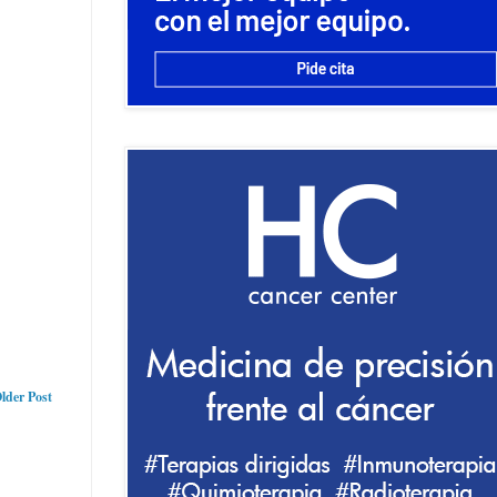
lder Post