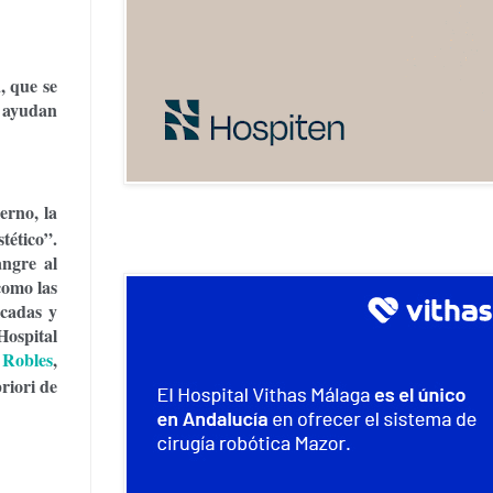
a
, que se
e ayudan
ierno,
la
tético”.
angre al
 como
las
icadas y
Hospital
 Robles
,
riori de