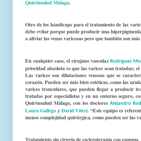
Quirónsalud Málaga
.
Otro de los hándicaps para el tratamiento de las vari
debe evitar porque puede producir una hiperpigmentac
a aliviar las venas varicosas pero que también son más d
En cualquier caso, el cirujano vascular
Rodríguez Mo
prioridad absoluta es que las varices sean tratadas; e
Las varices son dilataciones venosas que se caracte
corazón
. Pueden ser más bien estéticas, como
las arañ
varices tronculares
, que pueden llegar a producir tr
tratadas por especialistas y en un entorno seguro
, c
Quirónsalud Málaga, con los doctores
Alejandro Ro
Laura Gallego
y
David Viteri
. “Este equipo es
referen
menos complejidad quirúrgica, como pueden ser las va
Tratamiento sin cirugía de escleroterapia con espuma