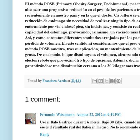
El método POSE (Primary Obesity Surgery, Endolumenal), practic
alcanzar una progresiva reducción en el peso de los pacientes a t
recientemente en nuestro país y en la que el doctor Caballero se 
reducción de estómago sin necesidad de realizar ningún tipo de esc
enteramente por vía endoscópica, sin incisiones, y consiste en rea
capacidad del estómago, provocando, asimismo, un vaciado más l
Así, y como constatan diferentes resultados arrojados por los paci
pérdida de volumen. En este sentido, si consideramos que el peso e
método POSE muestra, tras su aplicación, un mantenimiento de l
grasa. De este modo, lo que disminuye es el volumen, alcanzando u
efectos rebote que provocan otro tipo de opciones. Además, dicha 
garantizándose una disminución cercana a los 30 kilogramos tras 
Posted by
Francisco Acedo
at
29.4.11
1 comment:
Fernando Weissmann
August 22, 2012 at 9:19 PM
Usé el Baló Gastrico durante 6 meses. Bajé 30 kilos. cuando 
ese es el resultado real del Balon en mi caso. No lo recomiendo
Reply