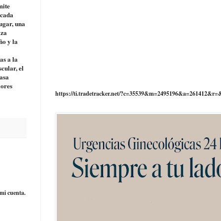
mite
icada
lugar, una
iza
ño y la
as a la
cular, el
masa
iores
https://ti.tradetracker.net/?c=35539&m=2495196&a=261412&r=
mi cuenta.