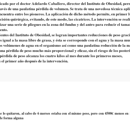
ado por el doctor Adelardo Caballero, director del Instituto de Obesidad, per
ravés de una paulatina pérdida de volumen. Se trata de una novedosa técnica apl
encuentra entre los pioneros. La aplicación de dicho método permite, en primer 
isión quirúrgica, evitando, de este modo, las cicatrices. La intervención se real
lizar una serie de pliegues en la zona del fundus y del antro para reducir el tama
ento.
entes del Instituto de Obesidad, se logran importantes reducciones de peso graci
s igual a la masa libre de grasa, y ésta se corresponde con el agua y la masa mus
os volúmenes de agua en el organismo así como una paulatina reducción de la 
na pérdida de peso mucho más proporcional y eficaz, sin el riesgo de los poster
pérdida de peso alcanza los cuatro kilos al mes durante los primeros meses,
el primer año después de la intervención.
me lo quitaron, al cabo de 6 merses estaba con el mismo peso, pero con 4500€ menos en 
 de forma alguna