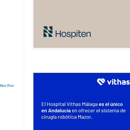
lder Post