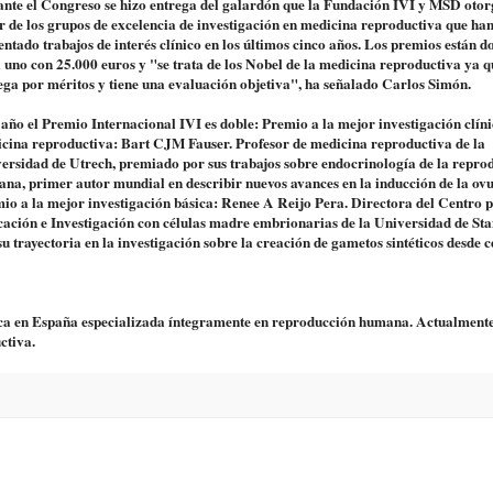
nte el Congreso se hizo entrega del galardón que la Fundación IVI y MSD otor
r de los grupos de excelencia de investigación en medicina reproductiva que ha
entado trabajos de interés clínico en los últimos cinco años. Los premios están d
 uno con 25.000 euros y "se trata de los Nobel de la medicina reproductiva ya q
ega por méritos y tiene una evaluación objetiva", ha señalado Carlos Simón.
 año el Premio Internacional IVI es doble: Premio a la mejor investigación clíni
cina reproductiva: Bart CJM Fauser. Profesor de medicina reproductiva de la
ersidad de Utrech, premiado por sus trabajos sobre endocrinología de la repro
na, primer autor mundial en describir nuevos avances en la inducción de la ovu
io a la mejor investigación básica: Renee A Reijo Pera. Directora del Centro p
ación e Investigación con células madre embrionarias de la Universidad de Sta
su trayectoria en la investigación sobre la creación de gametos sintéticos desde c
ica en España especializada íntegramente en reproducción humana. Actualment
ctiva.