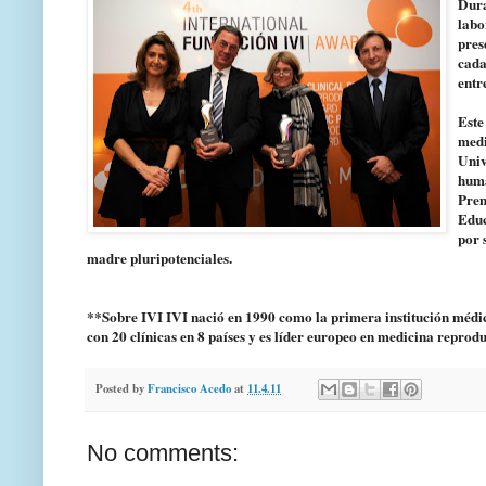
Dura
labo
pres
cada
entr
Este
medi
Univ
huma
Prem
Educ
por 
madre pluripotenciales.
**Sobre IVI IVI nació en 1990 como la primera institución méd
con 20 clínicas en 8 países y es líder europeo en medicina reprodu
Posted by
Francisco Acedo
at
11.4.11
No comments: