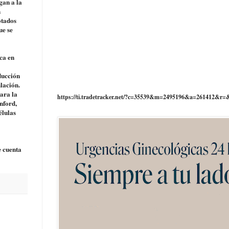
gan a la
n
otados
ue se
ca en
ducción
lación.
ara la
https://ti.tradetracker.net/?c=35539&m=2495196&a=261412&r=
nford,
élulas
e cuenta