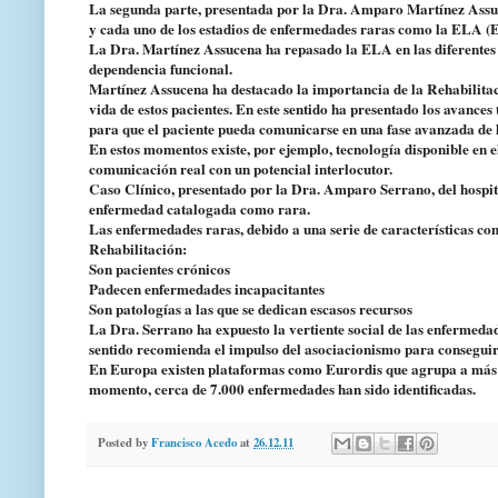
La segunda parte, presentada por la Dra. Amparo Martínez Assuce
y cada uno de los estadios de enfermedades raras como la ELA (E
La Dra. Martínez Assucena ha repasado la ELA en las diferentes f
dependencia funcional.
Martínez Assucena ha destacado la importancia de la Rehabilitac
vida de estos pacientes. En este sentido ha presentado los avance
para que el paciente pueda comunicarse en una fase avanzada de
En estos momentos existe, por ejemplo, tecnología disponible en
comunicación real con un potencial interlocutor.
Caso Clínico, presentado por la Dra. Amparo Serrano, del hospita
enfermedad catalogada como rara.
Las enfermedades raras, debido a una serie de características co
Rehabilitación:
Son pacientes crónicos
Padecen enfermedades incapacitantes
Son patologías a las que se dedican escasos recursos
La Dra. Serrano ha expuesto la vertiente social de las enfermedade
sentido recomienda el impulso del asociacionismo para conseguir 
En Europa existen plataformas como Eurordis que agrupa a más d
momento, cerca de 7.000 enfermedades han sido identificadas.
Posted by
Francisco Acedo
at
26.12.11