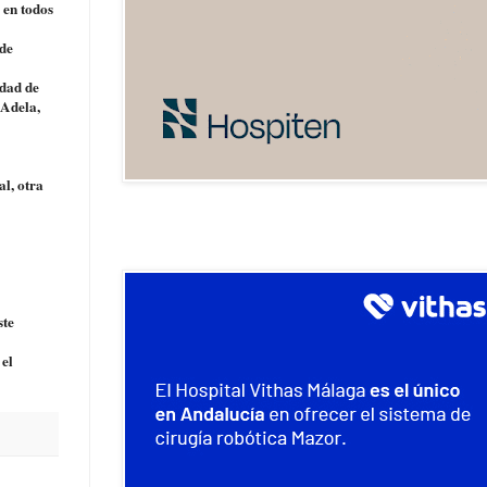
 en todos
 de
idad de
 Adela,
l, otra
ste
 el