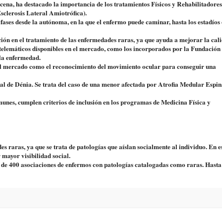
na, ha destacado la importancia de los tratamientos Físicos y Rehabilitadores
sclerosis Lateral Amiotrófica).
ases desde la autónoma, en la que el enfermo puede caminar, hasta los estadíos
ión en el tratamiento de las enfermedades raras, ya que ayuda a mejorar la cal
s telemáticos disponibles en el mercado, como los incorporados por la Fundación
 la enfermedad.
 el mercado como el reconocimiento del movimiento ocular para conseguir una
l de Dénia. Se trata del caso de una menor afectada por Atrofia Medular Espina
munes, cumplen criterios de inclusión en los programas de Medicina Física y
s raras, ya que se trata de patologías que aíslan socialmente al individuo. En e
mayor visibilidad social.
e 400 asociaciones de enfermos con patologías catalogadas como raras. Hasta