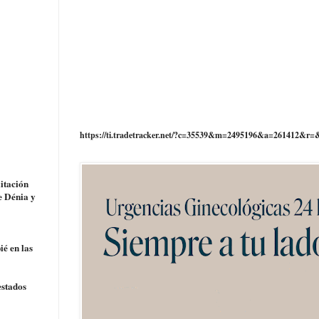
https://ti.tradetracker.net/?c=35539&m=2495196&a=261412&r=
litación
e Dénia y
ié en las
estados