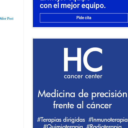
lder Post