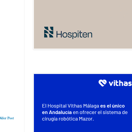
lder Post