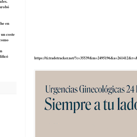
ales.
 probó
che en
 un coste
 como
ón
ificó
https://ti.tradetracker.net/?c=35539&m=2495196&a=261412&r=