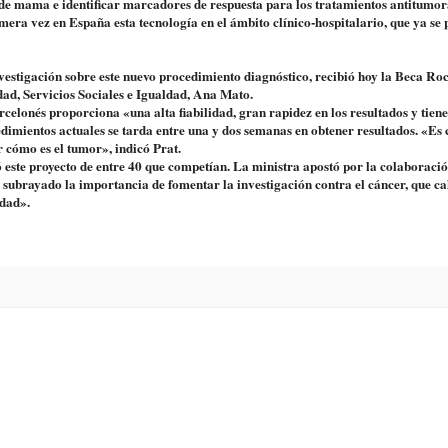
 de mama e identificar marcadores de respuesta para los tratamientos antitumor
era vez en España esta tecnología en el ámbito clínico-hospitalario, que ya se
nvestigación sobre este nuevo procedimiento diagnóstico, recibió hoy la Beca Ro
ad, Servicios Sociales e Igualdad, Ana Mato.
celonés proporciona «una alta fiabilidad, gran rapidez en los resultados y tiene
cedimientos actuales se tarda entre una y dos semanas en obtener resultados. «Es
 cómo es el tumor», indicó Prat.
ó este proyecto de entre 40 que competían. La ministra apostó por la colaboraci
a subrayado la importancia de fomentar la investigación contra el cáncer, que cal
edad».