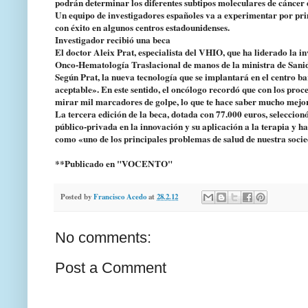
podrán determinar los diferentes subtipos moleculares de cáncer
Un equipo de investigadores españoles va a experimentar por prim
con éxito en algunos centros estadounidenses.
Investigador recibió una beca
El doctor Aleix Prat, especialista del VHIO, que ha liderado la i
Onco-Hematología Traslacional de manos de la ministra de Sanid
Según Prat, la nueva tecnología que se implantará en el centro bar
aceptable». En este sentido, el oncólogo recordó que con los pro
mirar mil marcadores de golpe, lo que te hace saber mucho mejor
La tercera edición de la beca, dotada con 77.000 euros, seleccion
público-privada en la innovación y su aplicación a la terapia y h
como «uno de los principales problemas de salud de nuestra soci
**Publicado en "VOCENTO"
Posted by
Francisco Acedo
at
28.2.12
No comments:
Post a Comment