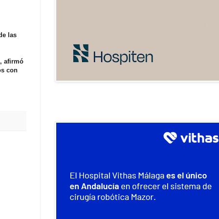
de las
, afirmó
os con