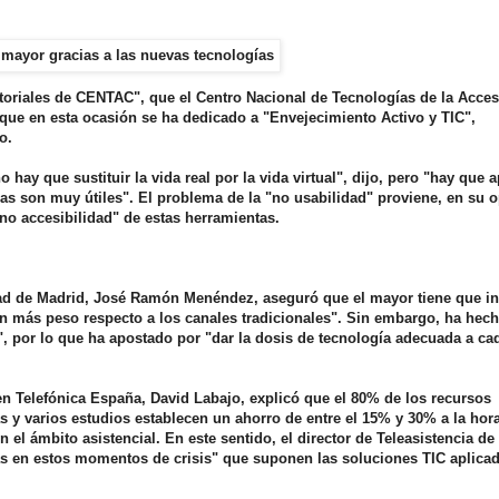
oriales de CENTAC", que el Centro Nacional de Tecnologías de la Acces
y que en esta ocasión se ha dedicado a "Envejecimiento Activo y TIC",
o.
ay que sustituir la vida real por la vida virtual", dijo, pero "hay que a
ías son muy útiles". El problema de la "no usabilidad" proviene, en su o
"no accesibilidad" de estas herramientas.
idad de Madrid, José Ramón Menéndez, aseguró que el mayor tiene que in
n más peso respecto a los canales tradicionales". Sin embargo, ha hec
", por lo que ha apostado por "dar la dosis de tecnología adecuada a ca
en Telefónica España, David Labajo, explicó que el 80% de los recursos
s y varios estudios establecen un ahorro de entre el 15% y 30% a la hor
 el ámbito asistencial. En este sentido, el director de Teleasistencia de
s en estos momentos de crisis" que suponen las soluciones TIC aplicad