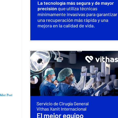
lder Post