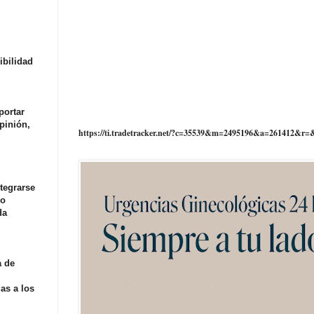
ibilidad
portar
pinión,
https://ti.tradetracker.net/?c=35539&m=2495196&a=261412&r=
tegrarse
ho
da
a de
as a los