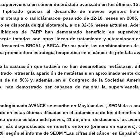
 supervivencia en cáncer de próstata avanzado en los últimos 15
 triplicado gracias al desarrollo de nuevos agentes horm
imioterapia o radiofármacos, pasando de 12-18 meses en 2005,
lo se disponía de quimioterapia, a los 32-36 meses actuales. Ade
hibidores de PARP han demostrado beneficio en supervive
ente tratados con otras líneas de tratamiento y alteraciones 
s frecuentes BRCA1 y BRCA. Por su parte, las combinaciones d
a prometedora estrategia terapéutica en el cáncer de próstata a
a la castración que todavía no han desarrollado metástasis, di
ado retrasar la aparición de metástasis en aproximadamente d
más de un 50% y, además, en el Congreso de la Sociedad Ameri
o, han demostrado ser capaces de mejorar la supervivencia
cología cada AVANCE se escribe en Mayúsculas”, SEOM da a con
 en estas últimas décadas en el tratamiento de los diferentes 
ata que se celebra este jueves, 11 de junio, destacamos los ava
er más diagnosticado en nuestro entorno (primero en varones),
0, según el informe de SEOM “Las cifras del cáncer en España” 