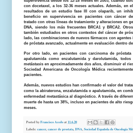
supervivencia desde los 12-18 meses en 2005, cuando sólo
con docetaxel, a los 32-36 meses actuales. Además, en e
resultados de un estudio fase III con olaparib, un inh
beneficio en supervivencia en pacientes con cáncer d
tratado con otras líneas de tratamiento y alteraciones en 
DNA, siendo los más frecuentes BRCA1 y BRCA2. Otros 
también estudiados en otros contextos del cáncer de pró
lado, las combinaciones de nuevos fármacos con agentes i
de próstata avanzado, actualmente en evaluación dentro de
Por otro lado, en pacientes con carcinoma de próstata r
apalutamida como enzalutamida y darolutamida, todos 
metástasis en aproximadamente dos años, disminuir el rie
Sociedad Americana de Oncología Médica recientemente
pacientes.
Además, nuevos estudios han confirmado el valor del trat
como la abiraterona, enzalutamida o apalutamida, en comb
enfermedad metastásica al diagnóstico. A través de difere
muerte de hasta un 38%, incluso en pacientes de alto riesg
meses.
Posted by
Francisco Acedo
at
11.6.20
Labels:
cancer
,
cancer de prostata
,
DNA
,
Sociedad Española de Oncología Mé