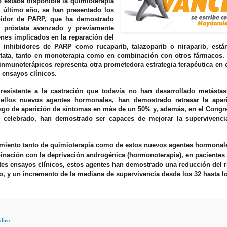
 estaba disponible la quimioterapia
l último año, se han presentado los
ibidor de PARP, que ha demostrado
e próstata avanzado y previamente
genes implicados en la reparación del
inhibidores de PARP como rucaparib, talazoparib o niraparib, está
stata, tanto en monoterapia como en combinación con otros fármacos. 
nmunoterápicos representa otra prometedora estrategia terapéutica en 
 ensayos clínicos.
esistente a la castración que todavía no han desarrollado metástasi
ellos nuevos agentes hormonales, han demostrado retrasar la apar
sgo de aparición de síntomas en más de un 50% y, además, en el Congre
 celebrado, han demostrado ser capaces de mejorar la supervivenci
amiento tanto de quimioterapia como de estos nuevos agentes hormonal
inación con la deprivación androgénica (hormonoterapia), en pacientes
ntes ensayos clínicos, estos agentes han demostrado una reducción del 
o, y un incremento de la mediana de supervivencia desde los 32 hasta l
dica