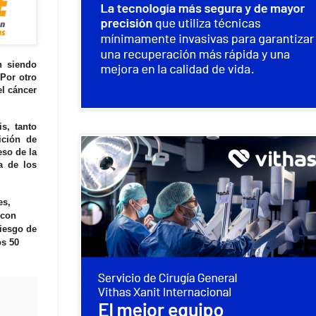
n siendo
Por otro
el cáncer
s, tanto
ición de
so de la
a de los
es,
 con
riesgo de
os 50