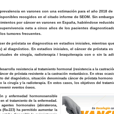
 prevalencia en varones con una estimación para el año 2018 de
disponibles recogidos en el citado informe de SEOM. Sin embarg
ecimientos por cáncer en varones en España, habiéndose reducido
supervivencia neta a cinco años de los pacientes diagnosticad
 los tumores frecuentes.
er de próstata se diagnostica en estadios iniciales, mientras que
al diagnóstico. En estadios iniciales, el cáncer de próstata es
uales de cirugía, radioterapia / braquiterapia con o sin la ad
arrolla resistencia al tratamiento hormonal (resistencia a la castració
ncer de próstata resistente a la castración metastásico. En otras ocasi
to del diagnóstico, situación denominada cáncer de próstata hormono 
la cirugía y la radioterapia. En estos casos, los objetivos del tratam
prevenir eventos óseos.
ción y enfermedad hormonosensible
en el tratamiento de la enfermedad.
agentes hormonales (abiraterona,
s (Ra-223) ha permitido aumentar la