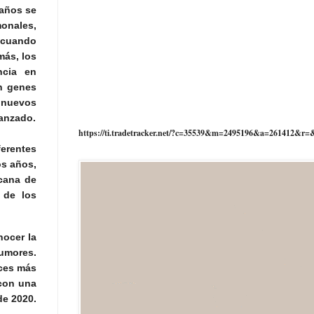
 años se
onales,
 cuando
más, los
ncia en
en genes
e nuevos
vanzado.
https://ti.tradetracker.net/?c=35539&m=2495196&a=261412&r=
ferentes
os años,
cana de
 de los
ocer la
tumores.
nces más
 con una
de 2020.