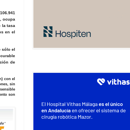
 106.941
o, ocupa
 la tasa
os en el
 sólo el
 curable
ición de
n) con el
ones, sin
sensible
iento son