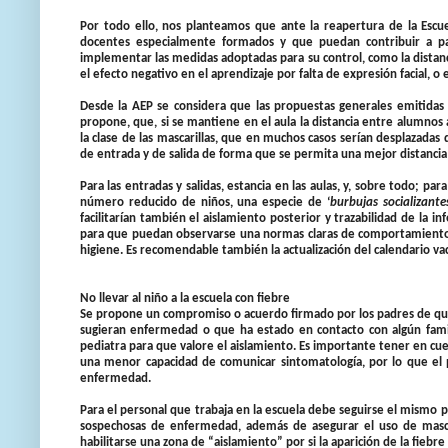
Por todo ello, nos planteamos que ante la reapertura de la Escue
docentes especialmente formados y que puedan contribuir a pal
implementar las medidas adoptadas para su control, como la distanci
el efecto negativo en el aprendizaje por falta de expresión facial, 
Desde la AEP se considera que las propuestas generales emitidas
propone, que, si se mantiene en el aula la distancia entre alumn
la clase de las mascarillas, que en muchos casos serían desplazadas 
de entrada y de salida de forma que se permita una mejor distancia 
Para las entradas y salidas, estancia en las aulas, y, sobre todo; 
número reducido de niños, una especie de ‘
burbujas socializante
facilitarían también el aislamiento posterior y trazabilidad de la 
para que puedan observarse una normas claras de comportamient
higiene. Es recomendable también la actualización del calendario vac
No llevar al niño a la escuela con fiebre
Se propone un compromiso o acuerdo firmado por los padres de que el
sugieran enfermedad o que ha estado en contacto con algún fami
pediatra para que valore el aislamiento. Es importante tener en cu
una menor capacidad de comunicar sintomatología, por lo que el p
enfermedad.
Para el personal que trabaja en la escuela debe seguirse el mismo 
sospechosas de enfermedad, además de asegurar el uso de mascar
habilitarse una zona de “aislamiento” por si la aparición de la fiebre