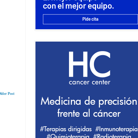
lder Post