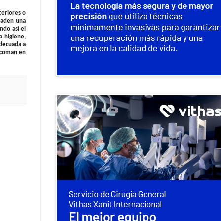
teriores o
sladen una
ndo así el
a higiene,
adecuada a
, coman en