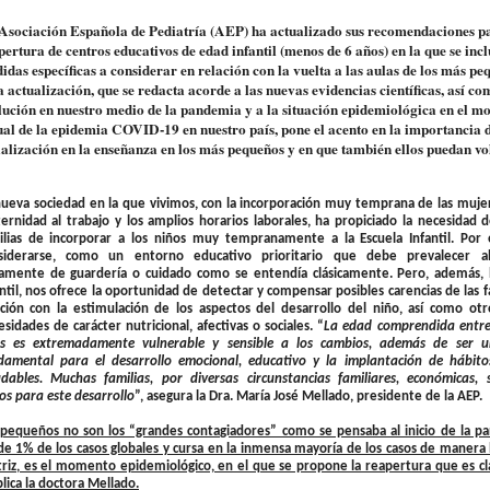
Asociación Española de Pediatría (AEP) ha actualizado sus recomendaciones pa
pertura de centros educativos de edad infantil (menos de 6 años) en la que se inc
idas específicas a considerar en relación con la vuelta a las aulas de los más pe
a actualización, que se redacta acorde a las nuevas evidencias científicas, así co
lución en nuestro medio de la pandemia y a la situación epidemiológica en el 
ual de la epidemia COVID-19 en nuestro país, pone el acento en la importancia d
ialización en la enseñanza en los más pequeños y en que también ellos puedan vo
nueva sociedad en la que vivimos, con la incorporación muy temprana de las mujer
ernidad al trabajo y los amplios horarios laborales, ha propiciado la necesidad
ilias de incorporar a los niños muy tempranamente a la Escuela Infantil. Por 
siderarse, como un entorno educativo prioritario que debe prevalecer a
amente de guardería o cuidado como se entendía clásicamente. Pero, además, l
antil, nos ofrece la oportunidad de detectar y compensar posibles carencias de las f
ación con la estimulación de los aspectos del desarrollo del niño, así como ot
sidades de carácter nutricional, afectivas o sociales. “
La edad comprendida entre 
s es extremadamente vulnerable y sensible a los cambios, además de ser 
damental para el desarrollo emocional, educativo y la implantación de hábito
udables. Muchas familias, por diversas circunstancias familiares, económicas, 
os para este desarrollo
”, asegura la Dra. María José Mellado, presidente de la AEP.
s pequeños no son los “grandes contagiadores” como se pensaba al inicio de la p
e 1% de los casos globales y cursa en la inmensa mayoría de los casos de manera 
triz, es el momento epidemiológico, en el que se propone la reapertura que es 
lica la doctora Mellado.