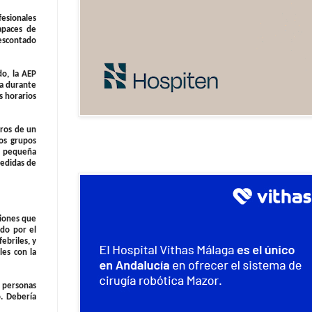
fesionales
apaces de
descontado
o, la AEP
da durante
s horarios
eros de un
os grupos
te pequeña
edidas de
ciones que
do por el
ebriles, y
les con la
n personas
. Debería