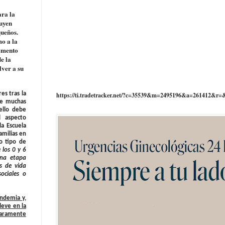
ra la
luyen
queños.
mo a la
momento
e la
lver a su
es tras la
https://ti.tradetracker.net/?c=35539&m=2495196&a=261412&r=
 de muchas
ello debe
l aspecto
a Escuela
amilias en
ro tipo de
los 0 y 6
una etapa
s de vida
sociales o
andemia y,
leve en la
claramente