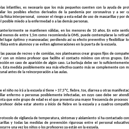
las infantiles, es necesario que los más pequeños cuenten con la ayuda de pro
iar los posibles efectos derivados de la pandemia por coronavirus y a ser c
a física interpersonal, conocer el riesgo a esta edad de uso de mascarillas y por 
o el posible miedo a la enfermedad o a las demás personas.
 anteriormente se mantienen válidas, en los menores de 10 años. En este sentid
os al menos de entre 1,5m como recomienda la OMS, puede contemplarse la retira
del lugar óptimo y manoseadas; perdiendo así su efecto preventivo y flexibilizar lo
física entre alumnos y se eviten aglomeraciones en la puerta de la escuela.
para las pausas de recreo y de comidas, nos planteamos crear grupos fijos de compañ
s’
con un mismo profesor que facilite el contacto mínimo con otros grupos. Est
infección en caso de aparición de algún caso. La burbuja debe ser lo suficientemen
o. Esta medida posiblemente sea más efectiva cuanto más se complemente con m
unal antes de la reincorporación a las aulas.
 niño no irá a la escuela si tiene > 37,5ºC, fiebre, tos, diarrea u otras manifesta
liar enfermo o personas posiblemente infectadas, en cuyo caso debe ser atendi
enta que este grupo de edad es el que presenta una mayor frecuencia de procesos f
rofesor debe estar atento a inicio de fiebre en la escuela y a cuadros compatib
protocolo de vigilancia de temperatura, síntomas y aislamiento si ha contactado co
illas y todas las medidas de prevención rigurosas entre el personal educativo
 ocurre una vez los niños o los profesores ya están en la escuela.