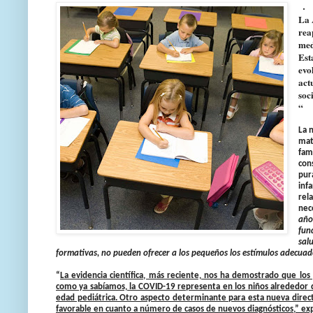
.
La 
rea
med
Est
evo
act
soc
“
La 
mat
fam
con
pur
inf
rel
nece
año
fun
sal
formativas, no pueden ofrecer a los pequeños los estímulos adecuad
“
La evidencia científica, más reciente, nos ha demostrado que lo
como ya sabíamos, la COVID-19 representa en los niños alrededor d
edad pediátrica. Otro aspecto determinante para esta nueva direc
favorable en cuanto a número de casos de nuevos diagnósticos,” exp