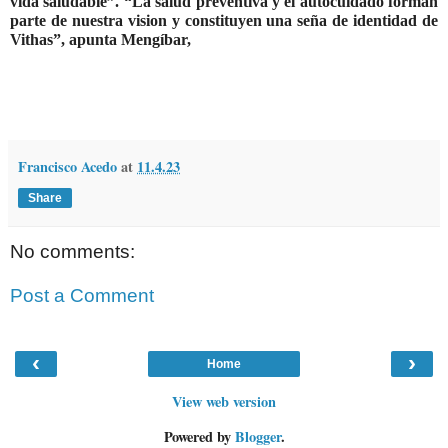
vida saludable”. “La salud preventiva y el autocuidado forman
parte de nuestra vision y constituyen una seña de identidad de
Vithas”, apunta Mengíbar,
Francisco Acedo
at
11.4.23
Share
No comments:
Post a Comment
‹
›
Home
View web version
Powered by
Blogger
.