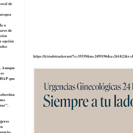
 oral de
Europea
da a
ares de
ción
a opción
tados
https://ti.tradetracker.net/?c=35539&m=2495196&a=261412&r=
o. Aunque
 es
n HAP que
e abordan
tes
nar".
ujeres
en
sancio.