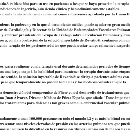
® (sildenafilo) para su uso en pacientes a los que se haya prescrito la terapia
diciones de ingerirlo, aún siendo clínica y hemodinámicamente estables.
que cuenta tanto con formulación oral como intravenosa aprobada por la Unión 
uienes la padecen y en la que el tratamiento médico puede ayudar en gran medi
sor de Cardiología y Director de la Unidad de Enfermedades Vasculares Pulmon
ca y anterior presidente del Grupo de Trabajo sobre Circulación Pulmonar y Fun
ora, con la aprobación de la solución inyectable de Revatio®, contamos con un
 en la terapia de los pacientes adultos que puedan estar temporalmente incapaci
vos, para continuar con la terapia oral durante determinados periodos de tiemp
ras una larga etapa4, la habilidad para mantener la terapia durante estas etapas
te sentido, la solución inyectable de Revatio® se dirige a pacientes adultos co
o, pero que temporalmente no pueden tomarlas y los médicos consideran que la
ra demostración del compromiso de Pfizer con el desarrollo de tratamientos qu
rma Juan Álvarez, Director Médico de Pfizer España, que añade "Estos importan
e los tratamientos para dolencias tan graves como la enfermedad vascular pulmo
adamente a unas 100.000 personas en todo el mundo1,2 y es más habitual en m
 presentar unos niveles elevados de presión en las arterias pulmonares, que pued
as se incluyen la dificultad en la respiración (disnea), sensación de mareo y can