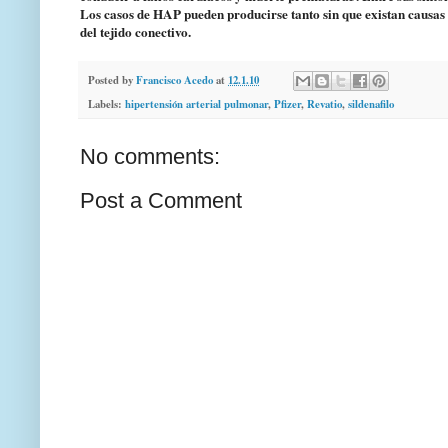
Los casos de HAP pueden producirse tanto sin que existan causas
del tejido conectivo.
Posted by
Francisco Acedo
at
12.1.10
Labels:
hipertensión arterial pulmonar
,
Pfizer
,
Revatio
,
sildenafilo
No comments:
Post a Comment