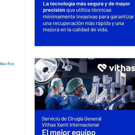
lder Post