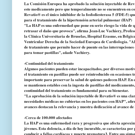
La Comisión Europea ha aprobado la solución inyectable de Revatio
este medicamento pero que temporalmente no se encuentren en con
Revatio® es el único inhibidor de la fosfodiesterasa 5 (FDE-5) 
para el tratamiento de la hipertensión arterial pulmonar (HAP)
"La HAP es una enfermedad que pone en serio riesgo la vida de q
retrasar el daño que provoca", afirma Jean-Luc Vachiery, Profe
la Clínica Universitaria de Bruselas, Hospital Erasme, en Bélgi
Ventricular Derecha de la Sociedad Europea de Cardiología. "Ah
de tratamiento que permite hacer de puente en las interrupciones
para tomar pastillas", añade Vachiery.
-Continuidad del tratamiento
Algunos pacientes pueden estar incapacitados, por diversos moti
el tratamiento en pastillas puede ser reintroducido en ocasiones t
importante para preservar la salud de quienes padecen HAP. En es
se mantienen estables con la ingesta de pastillas del medicament
continuidad del tratamiento es fundamental para su bienestar.
"La aprobación de la solución inyectable de Revatio® es una cla
necesidades médicas no cubiertas en los pacientes con HAP", afi
avances destacan la relevancia y nuestra dedicación al avance d
-Cerca de 100.000 afectados
La HAP es una enfermedad rara y progresiva que afecta aproxim
jóvenes. Esta dolencia, a día de hoy incurable, se caracteriza por
conducir a fallos cardíacos y muerte prematura3. Entre sus síntom