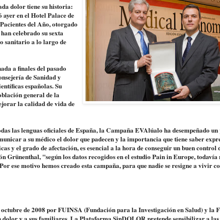
da dolor tiene su historia:
ayer en el Hotel Palace de
Pacientes del Año, otorgado
 han celebrado su sexta
o sanitario a lo largo de
a a finales del pasado
Consejería de Sanidad y
ntíficas españolas. Su
oblación general de la
jorar la calidad de vida de
n todas las lenguas oficiales de España, la Campaña EVAlúalo ha desempeñado un
unicar a su médico el dolor que padecen y la importancia que tiene saber expr
ticas y el grado de afectación, es esencial a la hora de conseguir un buen control 
ón Grünenthal, "según los datos recogidos en el estudio Pain in Europe, todaví
 Por ese motivo hemos creado esta campaña, para que nadie se resigne a vivir co
octubre de 2008 por FUINSA (Fundación para la Investigación en Salud) y la 
on dolor y a sus familiares. La Plataforma SinDOLOR pretende sensibilizar a las