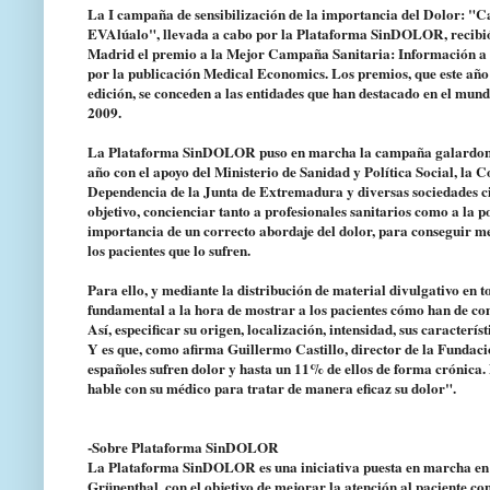
La I campaña de sensibilización de la importancia del Dolor: "Ca
EVAlúalo", llevada a cabo por la Plataforma SinDOLOR, recibió 
Madrid el premio a la Mejor Campaña Sanitaria: Información a 
por la publicación Medical Economics. Los premios, que este año
edición, se conceden a las entidades que han destacado en el mund
2009.
La Plataforma SinDOLOR puso en marcha la campaña galardonad
año con el apoyo del Ministerio de Sanidad y Política Social, la 
Dependencia de la Junta de Extremadura y diversas sociedades cie
objetivo, concienciar tanto a profesionales sanitarios como a la p
importancia de un correcto abordaje del dolor, para conseguir me
los pacientes que lo sufren.
Para ello, y mediante la distribución de material divulgativo e
fundamental a la hora de mostrar a los pacientes cómo han de com
Así, especificar su origen, localización, intensidad, sus caracterís
Y es que, como afirma Guillermo Castillo, director de la Fundaci
españoles sufren dolor y hasta un 11% de ellos de forma crónica.
hable con su médico para tratar de manera eficaz su dolor".
-Sobre Plataforma SinDOLOR
La Plataforma SinDOLOR es una iniciativa puesta en marcha en 
Grünenthal, con el objetivo de mejorar la atención al paciente c