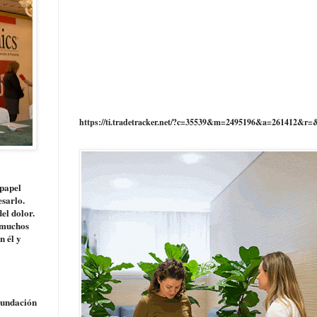
https://ti.tradetracker.net/?c=35539&m=2495196&a=261412&r=
 papel
esarlo.
del dolor.
a muchos
n él y
Fundación