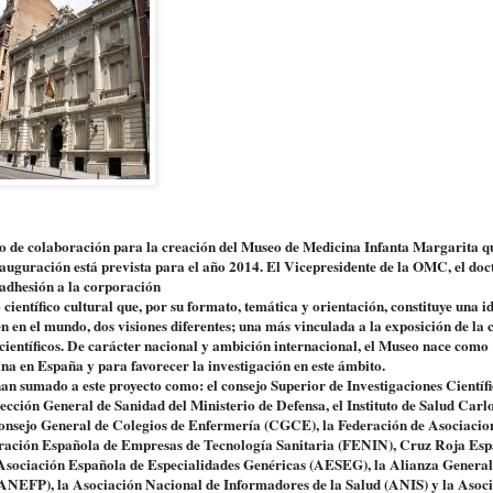
lo de colaboración para la creación del Museo de Medicina Infanta Margarita q
uguración está prevista para el año 2014. El Vicepresidente de la OMC, el doc
 adhesión a la corporación
entífico cultural que, por su formato, temática y orientación, constituye una i
n en el mundo, dos visiones diferentes; una más vinculada a la exposición de la 
científicos. De carácter nacional y ambición internacional, el Museo nace como
ina en España y para favorecer la investigación en este ámbito.
n sumado a este proyecto como: el consejo Superior de Investigaciones Científi
ción General de Sanidad del Ministerio de Defensa, el Instituto de Salud Carlos
 Consejo General de Colegios de Enfermería (CGCE), la Federación de Asociacio
ración Española de Empresas de Tecnología Sanitaria (FENIN), Cruz Roja Espa
Asociación Española de Especialidades Genéricas (AESEG), la Alianza General
(ANEFP), la Asociación Nacional de Informadores de la Salud (ANIS) y la Asoc