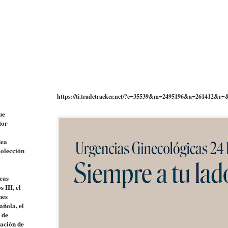
https://ti.tradetracker.net/?c=35539&m=2495196&a=261412&r=
ue
tor
dea
colección
cas
 III, el
nes
ñola, el
 de
iación de