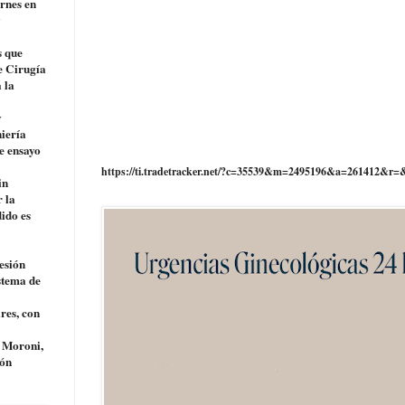
ernes en
y
s que
e Cirugía
 la
y
niería
e ensayo
https://ti.tradetracker.net/?c=35539&m=2495196&a=261412&r=
in
r la
dido es
esión
stema de
res, con
o Moroni,
ión