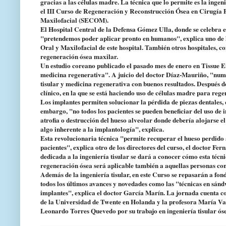
gracias a las células madre. La técnica que lo permite es la ingen
el III Curso de Regeneración y Reconstrucción Ósea en Cirugía 
Maxilofacial (SECOM).
El Hospital Central de la Defensa Gómez Ulla, donde se celebra el
"pretendemos poder aplicar pronto en humanos", explica uno de lo
Oral y Maxilofacial de este hospital. También otros hospitales, c
regeneración ósea maxilar.
Un estudio coreano publicado el pasado mes de enero en Tissue En
medicina regenerativa". A juicio del doctor Díaz-Mauriño, "numer
tisular y medicina regenerativa con buenos resultados. Después d
clínico, en la que se está haciendo uso de células madre para regen
Los implantes permiten solucionar la pérdida de piezas dentales, 
embargo, "no todos los pacientes se pueden beneficiar del uso de 
atrofia o destrucción del hueso alveolar donde debería alojarse el
algo inherente a la implantología", explica.
Esta revolucionaria técnica "permite recuperar el hueso perdido a
pacientes", explica otro de los directores del curso, el doctor F
dedicada a la ingeniería tisular se dará a conocer cómo esta téc
regeneración ósea será aplicable también a aquellas personas con 
Además de la ingeniería tisular, en este Curso se repasarán a fon
todos los últimos avances y novedades como las "técnicas en sánd
implantes", explica el doctor García Marín. La jornada cuenta c
de la Universidad de Twente en Holanda y la profesora María Va
Leonardo Torres Quevedo por su trabajo en ingeniería tisular ós