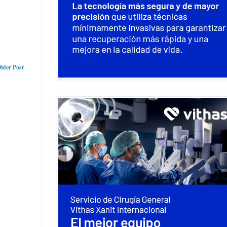
lder Post