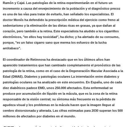
Ramón y Cajal. Las patologías de la retina experimentarán en el futuro un
incremento a causa del envejecimiento de la población y el diagnóstico precoz
es una de las vías para tratar de evitarlo, han señalado los especialistas. El
doctor Monés ha defendido la prescripción médica del ejercicio como freno al
sedentarismo y la eliminación de las dietas ricas en grasas, ya que dañan al
corazón, pero también a la retina. Este especialista ha aludido a los cigarrillos
electrónicos, "en ellos hay toxicidad", ha dicho; y ha alertado de su consumo,
porque, "es un falso cigarro sano que merma los esfuerzo de la lucha
antitabaco".
El coordinador de Retinnova ha destacado que en los últimos años han
aparecido tratamientos que han cambiado completamente el pronóstico de las
patología de la retina, como en el caso de la Degeneración Macular Asociada a la
Edad (DMAE). Diabetes y patologías oculares La interrelación entre diabetes y
patologías oculares se ha analizado en este encuentro. En España, uno de cada
diez diabéticos padece EMD, unos 250.000 afectados. Esta enfermedad se
produce por acumulación de líquido en la mácula, que es la zona de la retina
responsable de la visión central; su síntoma más frecuente es la pérdida de
agudeza visual y los problemas en la mácula hacen que la imagen llegue al
cerebro distorsionada y alterada. Las cifras estimadas para 2030 superan los 500
millones de afectados por diabetes en el mundo.