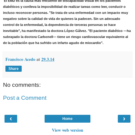
El EMD es la causa más frecuente de discapacidad visual en los pacientes
diabéticos y conlleva la imposibilidad de realizar tareas como leer, conducir o
incluso reconocer personas. "Se trata de una enfermedad con un impacto muy
negativo sobre la calidad de vida de quienes la padecen. Sin un adecuado
control de la enfermedad, la dependencia de terceras personas se hace
inevitable", ha manifestado la doctora López-Gálvez. "El paciente diabético —ha
subrayado la doctora Carbonell— tiene un riesgo cardiovascular equivalente al
de la población que ha sufrido un infarto agudo de miocardio".
Francisco Acedo
at
29.3.14
Share
No comments:
Post a Comment
‹
›
Home
View web version