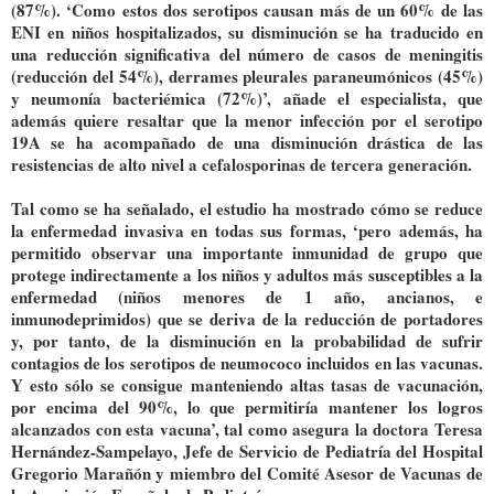
(87%). ‘Como estos dos serotipos causan más de un 60% de las
ENI en niños hospitalizados, su disminución se ha traducido en
una reducción significativa del número de casos de meningitis
(reducción del 54%), derrames pleurales paraneumónicos (45%)
y neumonía bacteriémica (72%)’, añade el especialista, que
además quiere resaltar que la menor infección por el serotipo
19A se ha acompañado de una disminución drástica de las
resistencias de alto nivel a cefalosporinas de tercera generación.
Tal como se ha señalado, el estudio ha mostrado cómo se reduce
la enfermedad invasiva en todas sus formas, ‘pero además, ha
permitido observar una importante inmunidad de grupo que
protege indirectamente a los niños y adultos más susceptibles a la
enfermedad (niños menores de 1 año, ancianos, e
inmunodeprimidos) que se deriva de la reducción de portadores
y, por tanto, de la disminución en la probabilidad de sufrir
contagios de los serotipos de neumococo incluidos en las vacunas.
Y esto sólo se consigue manteniendo altas tasas de vacunación,
por encima del 90%, lo que permitiría mantener los logros
alcanzados con esta vacuna’, tal como asegura la doctora Teresa
Hernández-Sampelayo, Jefe de Servicio de Pediatría del Hospital
Gregorio Marañón y miembro del Comité Asesor de Vacunas de