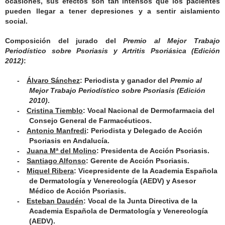
ocasiones, sus efectos son tan intensos que los pacientes
pueden llegar a tener depresiones y a sentir aislamiento
social.
Composición del jurado del
Premio al Mejor Trabajo
Periodístico sobre Psoriasis y Artritis Psoriásica (Edición
2012)
:
-
Álvaro Sánchez
: Periodista y ganador del
Premio al
Mejor Trabajo Periodístico sobre Psoriasis (Edición
2010)
.
-
Cristina Tiemblo
: Vocal Nacional de Dermofarmacia del
Consejo General de Farmacéuticos.
-
Antonio Manfredi
: Periodista y Delegado de Acción
Psoriasis en Andalucía.
-
Juana Mª del Molino
: Presidenta de Acción Psoriasis.
-
Santiago Alfonso
: Gerente de Acción Psoriasis.
-
Miquel Ribera
: Vicepresidente de la Academia Española
de Dermatología y Venereología (AEDV) y Asesor
Médico de Acción Psoriasis.
-
Esteban Daudén
: Vocal de la Junta Directiva de la
Academia Española de Dermatología y Venereología
(AEDV).