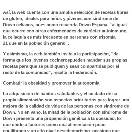
Así, la web cuenta con una amplia selección de recetas
libres
de gluten
, ideales para niños y jóvenes con síndrome de
Down
celiacos
, pues como recuerda Down España, “al igual
que ocurre con otras enfermedades de carácter
autoinmune
,
la celiaquía es más frecuente en personas con
trisomía
21
que en la población general”.
Y asimismo, la web también invita a la participación, “de
forma que los
jóvenes cocineros
pueden mandar
sus propias
recetas
para que se publiquen y sean
compartidas
por el
resto de la comunidad”, resalta la Federación.
Combatir la obesidad y promover la autonomía
La adquisición de
hábitos saludables
y el cuidado de su
propia alimentación son aspectos prioritarios para lograr una
mejora de la
calidad de vida
de las personas con síndrome de
Down. No en vano, la mitad de la población con síndrome de
Down presenta una propensión genética a la
obesidad
, lo
que unido a factores como una alimentación poco
equilibrada y un alto nivel de
sedentarismo
, ocasiona que