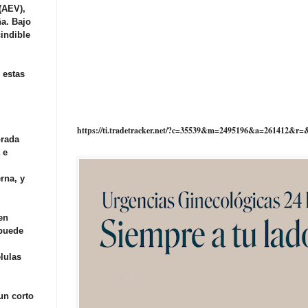
(AEV),
ña. Bajo
indible
 estas
https://ti.tradetracker.net/?c=35539&m=2495196&a=261412&r=
orada
 e
rna, y
en
 puede
lulas
un corto