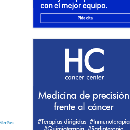
lder Post