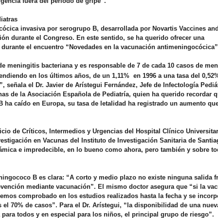
gencia fuera del periodo de gripe”.
iatras
cócica
invasiva por
serogrupo
B, desarrollada por Novartis
Vaccines
an
ión durante el Congreso. En este sentido, se ha querido ofrecer una
ma durante el encuentro “Novedades en la vacunación
antimeningocócica
”
 de meningitis bacteriana y es responsable de 7 de cada 10 casos de men
endiendo en los últimos años, de un 1,11% en 1996 a una tasa del 0,52%
 señala el Dr. Javier de Arístegui Fernández, Jefe de Infectología Pediát
as de la Asociación Española de Pediatría, quien ha querido recordar 
B ha caído en Europa, su tasa de letalidad ha registrado un aumento qu
icio de Críticos, Intermedios y Urgencias del Hospital Clínico Universita
stigación en Vacunas del Instituto de Investigación Sanitaria de Santia
ámica e impredecible, en lo bueno como ahora, pero también y sobre to
ningococo B es clara: “A corto y medio plazo no existe ninguna salida f
evención mediante vacunación”. El mismo doctor asegura que “si la va
emos comprobado en los estudios realizados hasta la fecha y se incorp
el 70% de casos”. Para el Dr. Arístegui, “la disponibilidad de una nuev
ara todos y en especial para los niños, el principal grupo de riesgo”.