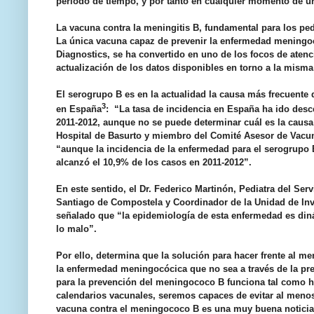
periodo de tiempo, y por tanto en cualquier momento de ur
La vacuna contra la meningitis B, fundamental para los ped
La única vacuna capaz de prevenir la enfermedad
meningo
Diagnostics
, se ha convertido en uno de los focos de atenc
actualización de los datos disponibles en torno a la mis
El
serogrupo
B
es en la actualidad la causa más frecuente
3
en España
:
“La tasa de incidencia en España ha ido desc
2011-2012, aunque no se puede determinar cuál es la causa”,
Hospital de Basurto y miembro del Comité Asesor de Vacun
“aunque la incidencia de la enfermedad para el serogrupo 
alcanzó el 10,9% de los casos en 2011-2012”.
En este sentido, el Dr. Federico Martinón, Pediatra del Serv
Santiago de Compostela y Coordinador de la Unidad de Inve
señalado que “la epidemiología de esta enfermedad es din
lo malo”.
Por ello, determina que la solución para hacer frente al me
la enfermedad meningocócica que no sea a través de la pr
para la prevención del meningococo B funciona tal como h
calendarios vacunales, seremos capaces de evitar al menos 
vacuna contra el meningococo B es una muy buena noticia p