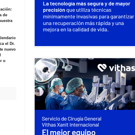
nación:
a de
nuestra
lendario
a el Dr.
ste nuevo
l
r o