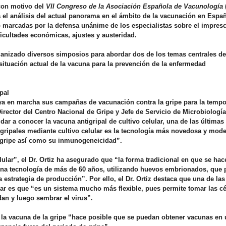
con motivo del
VII Congreso de la Asociación Española de
Vacunología
 el análisis del actual panorama en el ámbito de la vacunación en Espa
o marcadas por la defensa unánime de los especialistas sobre el impresc
icultades económicas, ajustes y austeridad.
anizado diversos simposios para abordar dos de los temas centrales de
a situación actual de la vacuna para la prevención de la enfermedad
pal
a en marcha sus campañas de vacunación contra la gripe para la temp
Director del Centro Nacional de Gripe y Jefe de Servicio de Microbiología
dar a conocer la vacuna antigripal de cultivo celular, una de las últimas
ripales mediante cultivo celular es la tecnología más novedosa y mode
 gripe así como su
inmunogeneicidad
”.
lular”, el Dr. Ortiz ha asegurado que
“la forma tradicional en que se hac
una tecnología de más de 60 años, utilizando huevos
embrionados
, que
estrategia de producción”. Por ello, el Dr. Ortiz destaca que una de las
ular es que “es un sistema mucho más flexible, pues permite tomar las cé
dan y luego sembrar el virus”.
a la vacuna de la gripe “hace posible que se puedan obtener vacunas en 