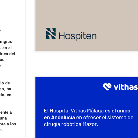
d
.
ingitis
 en el
rica del
que
e
rio de
go, ha
do, en
rente a
cuna
ora a los
a