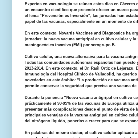
Expertos en
vacunología
se reúnen estos días en Cáceres 
un encuentro científico que pretende ofrecer un marco para
el lema “Prevención es Inversión”, las jornadas han estad
papel de las vacunas, especialmente en un momento de dif
En este contexto, Novartis
Vaccines
and
Diagnostics
ha org
jornadas: la nueva vacuna antigripal en cultivo celular y l
meningocócica
invasiva (EMI) por
serogrupo
B.
Cultivo celular, una nueva alternativa para la vacuna antigri
Todas las comunidades autónomas españolas han puesto y
2013-2014. En este contexto, el Dr. Raúl Ortiz de
Lejarazu
, 
Inmunología del Hospital Clínico de Valladolid, ha querido 
novedades en este ámbito: “La producción de vacunas antig
permite conservar la seguridad que precisa una vacuna de
Durante la ponencia “Nueva vacuna antigripal en cultivo ce
prácticamente el 90-95% de las vacunas de Europa utiliza 
presentar más complicaciones desde el punto de vista de la 
principales ventajas de la vacuna antigripal en cultivo cel
del nitrógeno líquido, ponerlas a crecer para que se expan
En palabras del mismo doctor, el cultivo celular aplicado 