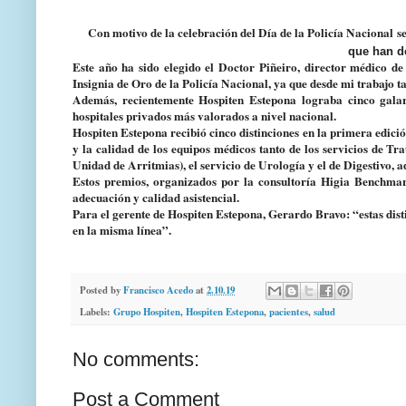
Con motivo de la celebración del Día de la Policía Nacional se
que han d
Este año ha sido elegido el
Doctor Piñeiro, director médico de
Insignia de Oro de la Policía Nacional, ya que desde mi trabajo
Además, recientemente Hospiten
Estepona lograba
cinco gala
hospitales privados más valorados a nivel nacional.
Hospiten Estepona recibió cinco distinciones en la primera edici
y la calidad de los equipos médicos tanto de los servicios de
Unidad de Arritmias), el servicio de Urología y el de Digestivo, 
Estos premios, organizados por la consultoría Higia Benchmark
adecuación y calidad asistencial.
Para el gerente de Hospiten Estepona, Gerardo Bravo: “estas dist
en la misma línea”.
Posted by
Francisco Acedo
at
2.10.19
Labels:
Grupo Hospiten
,
Hospiten Estepona
,
pacientes
,
salud
No comments:
Post a Comment