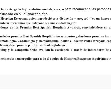
 han entregado hoy las distinciones del cuerpo
para reconocer a las personas
estacado en su quehacer diario.
 Hospiten Estepona,
quien agradeció esta distinción y aseguró: “es un honor r
 también intentamos que Estepona sea una ciudad mejor”.
rdones en los Premios Best Spanish Hospitals Awaards,
convirtiéndose en u
ón de los premios Best Spanish Hospitals Awards; estos galardones premian los 
 Traumatología, Cardiología y Hemodinamia (donde el doctor Pedro Brugada cap
además de un premio por los resultados globales.
ing y la compañía Osho evalúan la excelencia a través de indicadores de ef
inciones son un orgullo para todo el equipo de Hospiten Estepona; seguiremos 