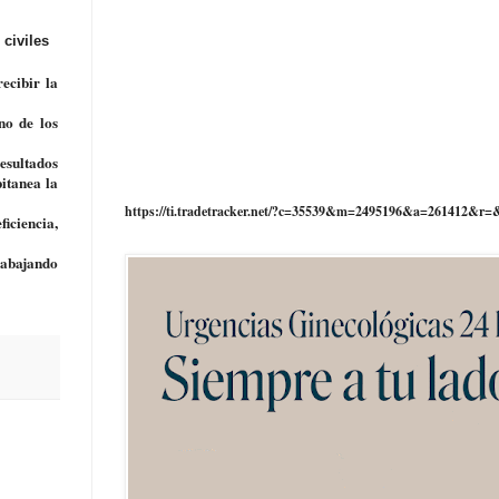
 civiles
ecibir la
no de
los
resultados
itanea la
https://ti.tradetracker.net/?c=35539&m=2495196&a=261412&r=
iciencia,
trabajando