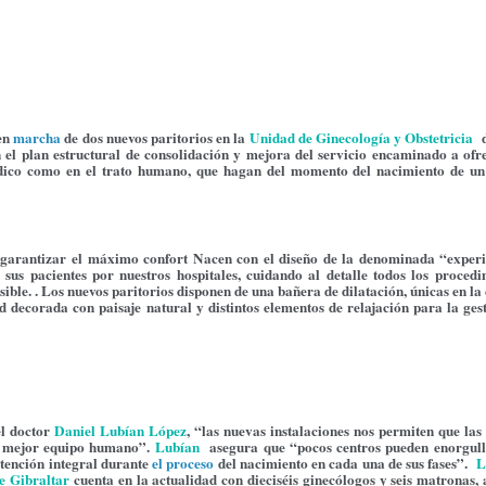
 en
marcha
de dos nuevos paritorios en la
Unidad de Ginecología y Obstetricia
n el plan estructural de consolidación y mejora del servicio encaminado a ofre
édico como en el trato humano, que hagan del momento del nacimiento de un
ra garantizar el máximo confort Nacen con el diseño de la denominada “experi
sus pacientes por nuestros hospitales, cuidando al detalle todos los procedi
sible. . Los nuevos paritorios disponen de una bañera de dilatación, únicas en l
d decorada con paisaje natural y distintos elementos de relajación para la ges
el doctor
Daniel
Lubían López
, “las nuevas instalaciones nos permiten que las
el mejor equipo humano”.
Lubían
asegura que “pocos centros pueden enorgull
atención integral durante
el proceso
del nacimiento en cada una de sus fases”.
e Gibraltar
cuenta en la actualidad con dieciséis ginecólogos y seis matronas, 