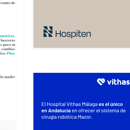
evantes de
stetricia
.
 barreras
as para su
s cambios
plica
Pilar
e la madre