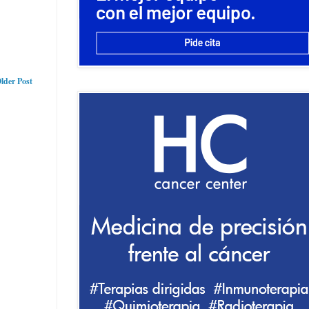
lder Post