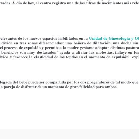
zadas. A día de hoy, el centro registra una de las cifras de nacimientos más rel
relevantes de los nuevos espacios habilitados en la
Unidad de Ginecología y Ob
e divide en tres zonas diferenciadas: una bañera de dilatación, una ducha sin
el proceso de expulsión y permite a la madre gestante adoptar distintas postur
eneficios son muy destacados “ayuda a aliviar las molestias, influye en lo
élvico y favorece la elasticidad de los tejidos en el momento de expulsión” ex
 llegada del bebé puede ser compartida por los dos progenitores de tal modo qu
 la pareja de disfrutar de un momento de gran felicidad para ambos.