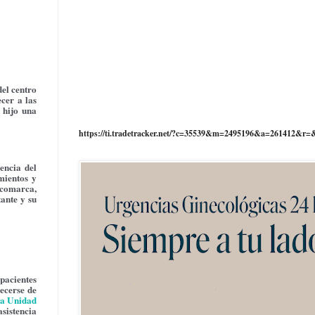
del centro
cer a las
 hijo una
https://ti.tradetracker.net/?c=35539&m=2495196&a=261412&r=
encia del
mientos y
a comarca,
tante y su
 pacientes
ecerse de
La
Unidad
asistencia