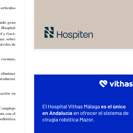
 artículos
endo gran
l Hospital
ef y Gavi:
nar sobre
niveles de
s vacunas,
 eliminar
 productor
zación en
l Complejo
ta con el
pediátrica