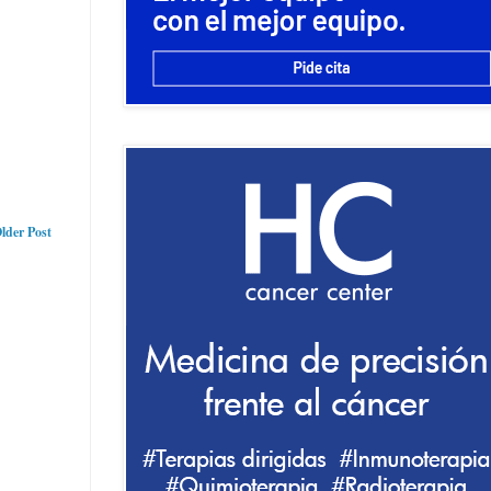
lder Post