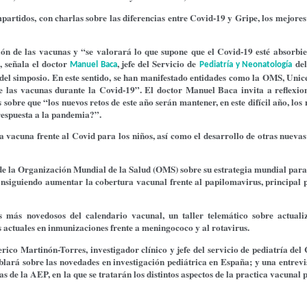
partidos, con charlas sobre las diferencias entre Covid-19 y Gripe, los mejores
n de las vacunas y “se valorará lo que supone que el Covid-19 esté absorbi
, señala el doctor
, jefe del Servicio de
de
Manuel Baca
Pediatría y Neonatología
del simposio
. En este sentido, se han manifestado entidades como la OMS, Unic
e las vacunas durante la Covid-19”. El doctor Manuel Baca invita a reflexio
obre que “los nuevos retos de este año serán mantener, en este difícil año, los 
 respuesta a la pandemia?”.
a vacuna frente al Covid para los niños, así como el desarrollo de otras nueva
 de la Organización Mundial de la Salud (OMS) sobre su estrategia mundial para
 consiguiendo aumentar la cobertura vacunal frente al papilomavirus, principal
 más novedosos del calendario vacunal, un taller telemático sobre actuali
 actuales en inmunizaciones frente a meningococo y al rotavirus.
erico Martinón-Torres, investigador clínico y jefe del servicio de pediatría de
lará sobre las novedades en investigación pediátrica en España; y una entrevis
 de la AEP, en la que se tratarán los distintos aspectos de la practica vacunal 