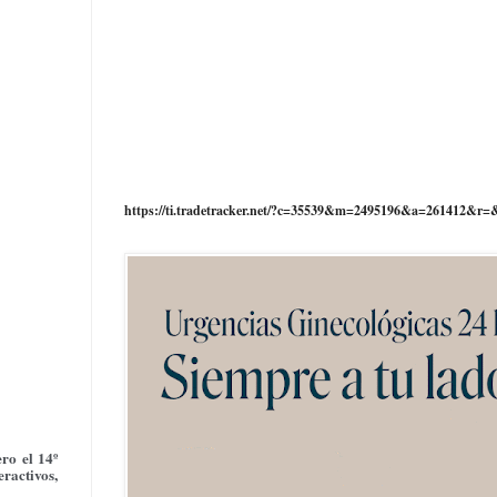
https://ti.tradetracker.net/?c=35539&m=2495196&a=261412&r=
ro el 14º
ractivos,