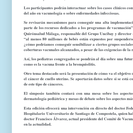
Los participantes podrán interactuar sobre los casos clínicos com
del año en vacunología o sobre enfermedades infecciosas.
Se revisarán mecanismos para conseguir una alta implementació
parte de los recursos dedicados a los programas de vacunación”
Quirónsalud Málaga, responsable del Grupo Uncibay y director 
“al menos 80 millones de bebés están expuestos por suspenders
¿cómo podríamos conseguir sensibilizar a ciertos grupos sociales s
coberturas vacunales alcanzados, a pesar de las exigencias de la
Así, los pediatras congregados se pondrán al día sobre una futur
como es la vacuna frente a la bronquiolitis.
Otro tema destacado será la presentación de cómo va el objetivo
el cáncer de cuello uterino. Se aportarán datos sobre si se está
de este tipo de cánceres.
El simposio también contará con una mesa sobre los aspectos
dermatología pediátrica y mesas de debate sobre los aspectos más
Esta edición ofrecerá una intervención en directo del doctor Fed
Hospitalario Universitario de Santiago de Compostela, quien hab
doctor Francisco Álvarez, actual presidente del Comité de Vacunas
en la actualidad.