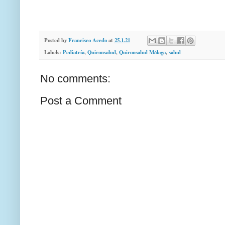
Posted by
Francisco Acedo
at
25.1.21
Labels:
Pediatría
,
Quironsalud
,
Quironsalud Málaga
,
salud
No comments:
Post a Comment