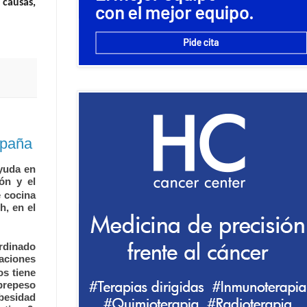
 causas,
spaña
Ayuda en
ón y el
e cocina
h, en el
rdinado
gaciones
os tiene
obrepeso
obesidad