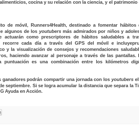
imenticios, cocina y su relación con la ciencia, y el patrimonio 
ito de móvil,
Runners4Health,
destinado a fomentar hábitos 
de algunos de los
youtubers
más admirados por niños y adoles
e actuarán como prescriptores de hábitos saludables a tra
se recorre cada día a través del GPS del móvil e incluye
pr
sico
y la visualización de
consejos y recomendaciones saludabl
os, haciendo avanzar al personaje a través de las pantallas.
 la puntuación es una combinación entre los
kilómetros
dig
os ganadores podrán compartir una jornada con los
youtubers
e
de septiembre. Si se logra acumular la distancia que separa la Ti
NG Ayuda en Acción.