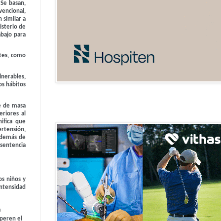
 Se basan,
vencional,
 similar a
isterio de
abajo para
tes, como
lnerables,
os hábitos
ce de masa
riores al
ifica que
ertensión,
 además de
 sentencia
os niños y
intensidad
a
uperen el