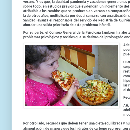
verano. Y es que, la dualidad pandemia y vacaciones genera unas pr
sobre todo, en estudios previos que evidencian un incremento del p
atribuible a los cambios que se producen en verano en comparación a
la de otros años, multiplicada por dos al sumarse con una situación 
Sanidad -avanza el responsable del servicio de Pediatría de Quiró
abordar una salida prioritaria de este problema infantil.
Por su parte, el
Consejo General de la Psicología
también ha alerta
problemas psicológicos y sociales que se derivan del prolongado enci
Adem
pue
pued
Cua
cor
res
com
hipe
las 
el 
Rec
Así,
adol
mod
Por otro lado, recuerda que deben tener una dieta equilibrada y nutr
alimentación, de manera que los hidratos de carbono representen ent