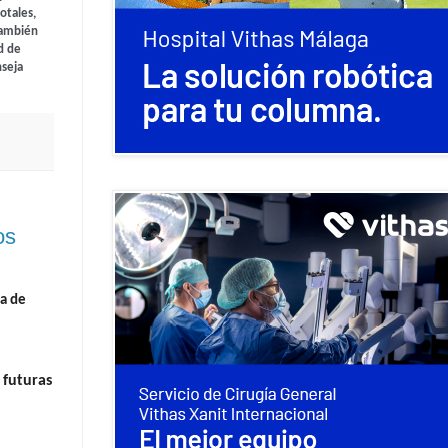
otales,
también
d de
nseja
os
a de
 futuras