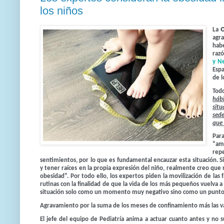
los niños
La
agra
hab
raz
y N
Esp
de l
Todo
hábi
situ
sed
que 
Par
“am
rep
sentimientos, por lo que es fundamental encauzar esta situación. S
y tener raíces en la propia expresión del niño, realmente creo que
obesidad
”. Por todo ello, los expertos piden la movilización de las
rutinas con la finalidad de que la vida de los más pequeños vuelva a
situación solo como un momento muy negativo sino como un punto d
Agravamiento por la suma de los meses de confinamiento más las v
El jefe del equipo de Pediatría anima a actuar cuanto antes y no