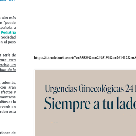
to aún más
que “puede
spañola, a
Pediatría
a Sociedad
n el peso
a serie de
https://ti.tradetracker.net/?c=35539&m=2495196&a=261412&r=
ente, esta
rcicio, un
aban de lo
e, además,
 con gran
 afectos y
damentarse
iños es la
ervenir en
erden esta
aciones de