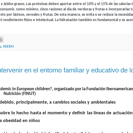
y ácidos grasos. Las proteínas deben aportar entre el 10% y el 15% de las calorías t
onsumir, como mínimo, cinco raciones al día de verduras y frutas e incorporarlas 
 por lácteos, cereales y frutas. De esta manera, se evita o se reduce la necesida
rendimiento físico e intelectual. La hidratación también es fundamental y se aco
a
,
SEEDO
ntervenir en el entorno familiar y educativo de l
idemic in European children
?, organizado por la Fundación Iberoamerican
Nutrición (FINUT)
a debido, principalmente, a cambios sociales y ambientales
 sobre lo hecho hasta el momento y definir las líneas de actuación
e la obesidad en niños