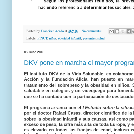
·
Según los profesionales reunidos, la preven
haciendo referencia a determinantes sociales, a
Posted by
Francisco Acedo
at
21.9.16
No comments:
Labels:
FINUT
,
niños
,
obesidad infantil
,
pacientes
,
salud
06 June 2016
DKV pone en marcha el mayor program
El Instituto DKV de la Vida Saludable, en colabora
Acción y la Fundación Alicia, han puesto en marc
tratamiento del sobrepeso y la obesidad en niños. 
saludable en colegios y un videojuego para fomentar
que se ha contado con la participación de destacad
El programa arranca con el
I Estudio sobre la situa
por e
l doctor Rafael Casas, director científico de 
sobre la obesidad infantil y sus causas, así como p
exceso de peso, la cifra más alta de toda Europa, y 
es elevado en todas las franjas de edad, incluso 