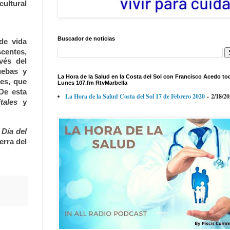
cultural
Buscador de noticias
de vida
centes,
vés del
uebas y
La Hora de la Salud en la Costa del Sol con Francisco Acedo to
es, que
Lunes 107.fm RtvMarbella
 De esta
La Hora de la Salud Costa del Sol 17 de Febrero 2020
- 2/18/2
itales
y
l
Día del
erra del