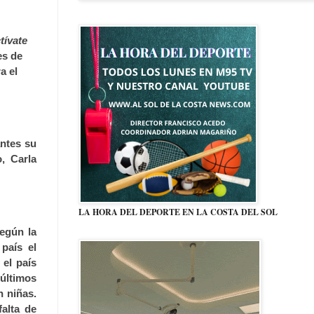
tívate
es de
a el
antes su
, Carla
LA HORA DEL DEPORTE EN LA COSTA DEL SOL
egún la
país el
el país
últimos
n niñas.
alta de