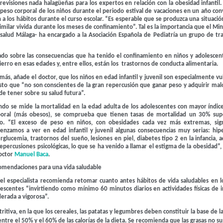
evisiones nada halagüeñas para los expertos en relación con la obesidad infantil.
eso corporal de los niños durante el periodo estival de vacaciones en un año con
 los hábitos durante el curso escolar. “Es esperable que se produzca una situación
similar vivida durante los meses de confinamiento”. Tal es la importancia que el Min
nsalud Málaga- ha encargado a la Asociación Española de Pediatría un grupo de tr
do sobre las consecuencias que ha tenido el confinamiento en niños y adolescen
erro en esas edades y, entre ellos, están los trastornos de conducta alimentaria.
ás, añade el doctor, que los niños en edad infantil y juvenil son especialmente vu
sto que
“no son conscientes de la gran repercusión que ganar peso y adquirir mal
e tener sobre su salud futura”.
ndo se mide la mortalidad en la edad adulta de los adolescentes con mayor índi
poral (más obesos), se comprueba que tienen tasas de mortalidad un 30% supe
to. “El exceso de peso en niños, con obesidades cada vez más extremas, sign
enzamos a ver en edad infantil y juvenil algunas consecuencias muy serias: hip
rglucemia, trastornos del sueño, lesiones en piel, diabetes tipo 2 en la infancia,
repercusiones psicológicas, lo que se ha venido a llamar el estigma de la obesidad”,
doctor
Manuel Baca
.
omendaciones para una vida saludable
 el especialista recomienda retomar cuanto antes hábitos de vida saludables en l
escentes “invirtiendo como mínimo 60 minutos diarios en actividades físicas de 
erada a vigorosa”.
itiva, en la que los cereales, las patatas y legumbres deben constituir la base de l
re el 50% y el 60% de las calorías de la dieta. Se recomienda que las grasas no s