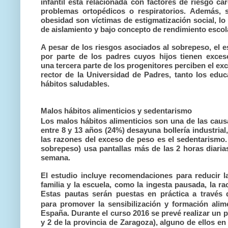
infantil
está relacionada con factores de riesgo ca
problemas ortopédicos o respiratorios. Además, 
obesidad son víctimas de estigmatización social, l
de aislamiento y bajo concepto de rendimiento escol
A pesar de los riesgos asociados al sobrepeso, el 
por parte de los padres cuyos hijos tienen exces
una
tercera parte de los progenitores perciben el e
rector de la Universidad de Padres, tanto los edu
hábitos saludables.
Malos hábitos alimenticios y sedentarismo
Los malos hábitos alimenticios son una de las caus
entre 8 y 13 años (24%) desayuna bollería industria
las razones del exceso de peso es el sedentarismo. 
sobrepeso) usa pantallas más de las 2 horas diari
semana.
El estudio incluye recomendaciones para reducir la
familia y la escuela, como la ingesta pausada, la ra
Estas pautas serán puestas en práctica a través 
para
promover
la sensibilización y formación ali
España. Durante el curso 2016 se prevé realizar un p
y 2 de la provincia de Zaragoza), alguno de ellos en