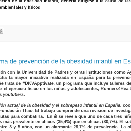
ción de la obesidad infantil, debería dirigirse a la causa de las
mbientales y físicos
a de prevención de la obesidad infantil en E
ción con la Universidad de Padres y otras instituciones como 
ha la mayor iniciativa realizada en España para la prevenci
Se trata de
#DKVApptívate,
un programa que incluye
talleres d
 el ejercicio físico en los niños y adolescentes, Runners4Healt
os
youtubers
.
ción actual de la obesidad y el sobrepeso infantil en España
,
coo
la Fundación Thao. El trabajo comprende una revisión de investi
autas para combatirla.
En él se revela que uno de cada tres niñ
es más prevalente en chicos (35,4%) que en chicas (30,7%). El s
entre 3 y 5 años, con un alarmante 28,7% de prevalencia. La 