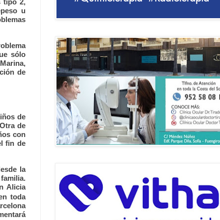
 tipo 2,
epeso u
roblemas
problema
ue sólo
 Marina,
ción de
niños de
 Otra de
iños con
 fin de
desde la
familia.
 Alicia
 en toda
arcelona
mentará