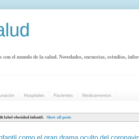
alud
s con el mundo de la salud. Novedades, encuestas, estudios, info
unación
Hospitales
Pacientes
Medicamentos
th label
obesidad infantil
.
Show all posts
nfantil como el gran drama oculto del coronavi