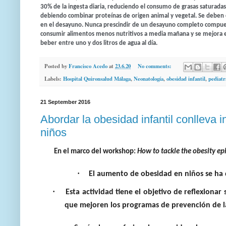
30% de la ingesta diaria, reduciendo el consumo de grasas saturadas 
debiendo combinar proteínas de origen animal y vegetal. Se deben c
en el desayuno. Nunca prescindir de un desayuno completo compuesto
consumir alimentos menos nutritivos a media mañana y se mejora el 
beber entre uno y dos litros de agua al día.
Posted by
Francisco Acedo
at
23.6.20
No comments:
Labels:
Hospital Quironsalud Málaga
,
Neonatología
,
obesidad infantil
,
pediatr
21 September 2016
Abordar la obesidad infantil conlleva i
niños
En el marco del workshop:
How to tackle the obesity ep
·
El aumento de obesidad en niños se h
·
Esta actividad tiene el objetivo de reflexionar
que mejoren los programas de prevención d