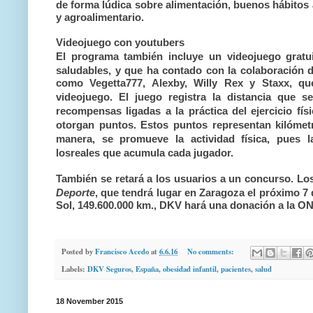
de forma lúdica sobre alimentación, buenos hábitos al
y agroalimentario
.
Videojuego con youtubers
El programa también incluye un videojuego gratu
saludables, y que ha contado con la colaboración 
como Vegetta777, Alexby, Willy Rex y Staxx, qu
videojuego.
El juego
registra la distancia que 
recompensas ligadas a la práctica del
ejercicio fí
otorgan
puntos.
Estos puntos representan kilómetr
manera, se promueve la actividad física, pues
los
reales
que acumula cada jugador.
También s
e retará a los usuarios a un concurso. L
Deporte
, que tendrá lugar en Zaragoza el próximo 7 
Sol, 149.600.000 km., DKV hará una donación a la O
Posted by
Francisco Acedo
at
6.6.16
No comments:
Labels:
DKV Seguros
,
España
,
obesidad infantil
,
pacientes
,
salud
18 November 2015