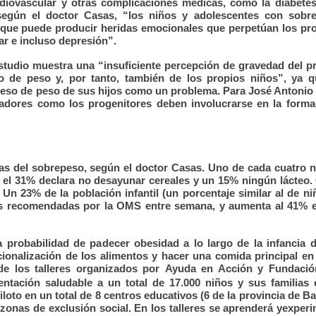
rdiovascular y otras complicaciones médicas, como la diabetes
según el doctor Casas, “los niños y adolescentes con sobr
o que puede producir heridas emocionales que perpetúan los p
ar e incluso depresión”.
estudio muestra una “insuficiente percepción de gravedad del 
o de peso y, por tanto, también de los propios niños”, ya q
xceso de peso de sus hijos como un problema. Para José Antonio
cadores como los progenitores deben involucrarse en la forma
as del sobrepeso, según el doctor Casas. Uno de cada cuatro 
l, el 31% declara no desayunar cereales y un 15% ningún lácteo.
Un 23% de la población infantil (un porcentaje similar al de n
as recomendadas por la OMS entre semana, y aumenta al 41% el
 probabilidad de padecer obesidad a lo largo de la infancia 
cionalización de los alimentos y hacer una comida principal en 
de los talleres organizados por
Ayuda en Acción y Fundación
mentación saludable a
un total de 17.000 niños y sus familias
iloto en un total de 8 centros educativos (6 de la provincia de B
 zonas de exclusión social. En los talleres se aprenderá y
experi