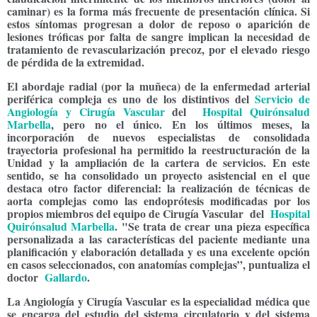
caminar) es la forma más frecuente de presentación clínica. Si
estos síntomas progresan a dolor de reposo o aparición de
lesiones tróficas por falta de sangre implican la necesidad de
tratamiento de revascularización precoz, por el elevado riesgo
de pérdida de la extremidad.
El abordaje radial (por la muñeca) de la
enfermedad arterial
periférica compleja es uno de los distintivos del
Servicio de
Angiología y Cirugía Vascular
del
Hospital Quirónsalud
Marbella
, pero no el único. En los últimos meses, la
incorporación de nuevos especialistas de consolidada
trayectoria profesional ha permitido la reestructuración de la
Unidad y la ampliación de la cartera de servicios. En este
sentido, se ha consolidado un proyecto asistencial en el que
destaca otro factor diferencial: la realización
de técnicas de
aorta complejas como las endoprótesis modificadas por los
propios miembros del equipo de Cirugía Vascular
del
Hospital
Quirónsalud Marbella
. "
Se trata de crear una pieza específica
personalizada a las características del paciente mediante una
planificación y elaboración detallada y es una excelente opción
en casos seleccionados, con anatomías complejas”, puntualiza el
doctor
Gallardo
.
La Angiología
y Cirugía Vascular es la especialidad médica que
se encarga del estudio del sistema circulatorio y del sistema