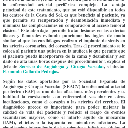
la enfermedad arterial periférica compleja. La ventaja
principal de este tratamiento, que no está disponible en todos
los centros de la Costa del Sol, es que beneficia al paciente, ya
que permite su recuperación y deambulación inmediata y
minimiza las complicaciones en comparación al acceso femoral
clásico. “Este abordaje permite tratar lesiones en las arterias
iliacas y femorales evitando puncionar las ingles, de modo
similar al que los cardiólogos realizan el implante de stents en
las arterias coronarias, del corazón. Tras el procedimiento se le
coloca al paciente una pulsera en la muñeca lo que permite que
el paciente pueda incorporarse de la cama y deambular y ser
dado de alta unas horas después del procedimiento”, expl
ica el
Jefe de
Servicio de Angiología y Cirugía Vascular
, el doctor
Fernando Gallardo Pedrajas
.
Según los datos aportados por la Sociedad Española de
Angiología y Cirugía Vascular (SEACV) la enfermedad arterial
periférica (EAP) es una de las afecciones más prevalentes y es
habitual la coexistencia con enfermedad vascular en otras
localizaciones,
como el corazón o las arterias del cerebro. El
diagnóstico precoz es importante para poder mejorar la
calidad de vida del paciente y reducir el riesgo de eventos
secundarios mayores, como el infarto agudo de miocardio
(IAM), el ictus o la isquemia en miembros inferiores. La
claudicación intermitente de los miembros inferiores (dolor al