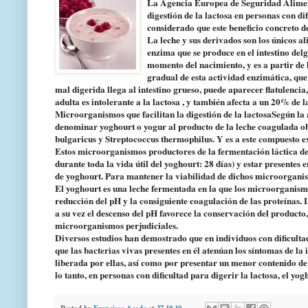
La Agencia Europea de Seguridad Aliment
digestión de la lactosa en personas con d
considerado que este beneficio concreto de
La leche y sus derivados son los únicos a
enzima que se produce en el intestino del
momento del nacimiento, y es a partir de
gradual de esta actividad enzimática, que 
mal digerida llega al intestino grueso, puede aparecer flatulenc
adulta es intolerante a la lactosa , y también afecta a un 20% de l
Microorganismos que facilitan la digestión de la lactosaSegún l
denominar yoghourt o yogur al producto de la leche coagulada ob
bulgaricus y Streptococcus thermophilus. Y es a este compuesto e
Estos microorganismos productores de la fermentación láctica debe
durante toda la vida útil del yoghourt: 28 días) y estar presente
de yoghourt. Para mantener la viabilidad de dichos microorganism
El yoghourt es una leche fermentada en la que los microorganismos
reducción del pH y la consiguiente coagulación de las proteínas. 
a su vez el descenso del pH favorece la conservación del producto,
microorganismos perjudiciales.
Diversos estudios han demostrado que en individuos con dificultad 
que las bacterias vivas presentes en él atenúan los síntomas de la 
liberada por ellas, así como por presentar un menor contenido de 
lo tanto, en personas con dificultad para digerir la lactosa, el yo
Posted by
Francisco Acedo
at
27.10.10