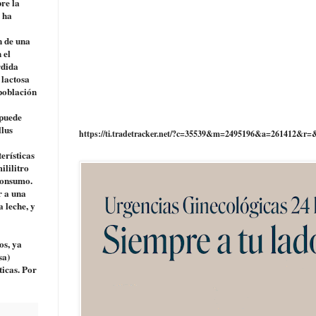
re la
s ha
n de una
 el
rdida
 lactosa
 población
 puede
llus
https://ti.tradetracker.net/?c=35539&m=2495196&a=261412&r=
erísticas
ililitro
 consumo.
r a una
 leche, y
os, ya
sa)
ticas. Por