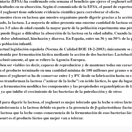
aria (EFSA) ha confirmado esta semana el beneficio que ejerce el yoghourt sob
ificultades en su absorción. Según el comunicado de la EFSA, el panel de experto
l yoghourt tiene suficiente evidencia científica para corroborar el efecto.
limentos ricos en lactosa que nuestro organismo puede digerir gracias a la acció
gado, la lactasa. La mayoría de niños presenta una enorme cantidad de lactasa en
 los 3-5 años de edad cuando la mayor parte de la población experimenta una pé
puede llegar a dificultar la absorción de la lactosa en la edad adulta. Cuando la
ia, dolor abdominal, hinchazón y diarrea. En España, entre un 36 y un 50% de la
a población infantil.
a actual legislación española (Norma de Calidad BOE 18-2-2003), únicamente se
tenida por fermentación láctica mediante la acción de dos bacterias: Lactobaci
xclusivamente, al que se refiere la Agencia Europea.
n ser viables (es decir, capaces de reproducirse y de mantener todas sus caract
s en el producto terminado en una cantidad mínima de 100 millones por gramo o m
os el yoghourt se ha de conservar entre 1 y 8ºC desde su fabricación hasta su
 transforman la lactosa (”azúcar de la leche”) en ácido láctico, lo que da luga
La fermentación modifica los componentes y las propiedades organolépticas de la
 ya que inhibe el crecimiento de las bacterias de la putrefacción y de otros
para digerir la lactosa, el yoghourt es mejor tolerado que la leche u otros lácte
intolerancia a la lactosa debido en parte a la presencia de β-galactosidasa (lacta
lactosa que la leche como consecuencia de la fermentación de esas bacterias lác
ghourt es el producto lácteo que mejor van a tolerar.