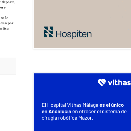
e deporte,
uere
 se le
e dan por
áctica