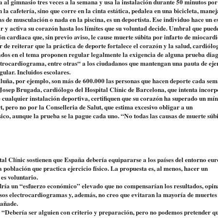
 al gimnasio tres veces a la semana y usa la instalación durante 50 minutos por
 la cafetería, sino que corre en la cinta estática, pedalea en una bicicleta, manej
 de musculación o nada en la piscina, es un deportista. Ese individuo hace un e
 y activa su corazón hasta los límites que su voluntad decide. Umbral que pued
ón cardiaca que, sin previo aviso, le cause muerte súbita por infarto de miocardi
r de reiterar que la práctica de deporte fortalece el corazón y la salud, cardiólo
ados en el tema proponen regular legalmente la exigencia de alguna prueba dia
ctrocardiograma, entre otras“ a los ciudadanos que mantengan una pauta de eje
egular. Incluidos escolares.
luña, por ejemplo, son más de 600.000 las personas que hacen deporte cada sem
Josep Brugada, cardiólogo del Hospital Clínic de Barcelona, que intenta incorp
 de cualquier instalación deportiva, certifiquen que su corazón ha superado un mí
, pero no por la Conselleria de Salut, que estima excesivo obligar a un
ico, aunque la prueba se la pague cada uno. “No todas las causas de muerte súbi
tal Clínic sostienen que España debería equipararse a los países del entorno eur
 población que practica ejercicio físico. La propuesta es, al menos, hacer un
es voluntario.
ndría un “esfuerzo económico” elevado que no compensarían los resultados, opin
os electrocardiogramas y, además, no creo que evitaran la mayoría de muertes 
 añade.
 “Debería ser alguien con criterio y preparación, pero no podemos pretender qu