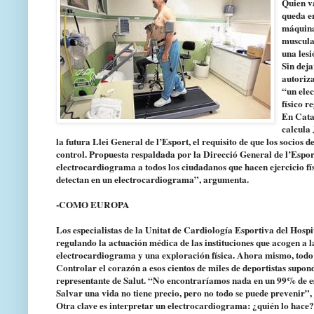
Quien va
queda en
máquinas
muscular
una lesi
Sin deja
autoriz
“un ele
físico r
En Cata
calcula 
la futura Llei General de l’Esport, el requisito de que los socios
control. Propuesta respaldada por la Direcció General de l’Esport
electrocardiograma a todos los ciudadanos que hacen ejercicio fís
detectan en un electrocardiograma”, argumenta.
-COMO EUROPA
Los especialistas de la Unitat de Cardiología Esportiva del Hospi
regulando la actuación médica de las instituciones que acogen a la
electrocardiograma y una exploración física. Ahora mismo, todo 
Controlar el corazón a esos cientos de miles de deportistas supo
representante de Salut. “No encontraríamos nada en un 99% de es
Salvar una vida no tiene precio, pero no todo se puede prevenir”,
Otra clave es interpretar un electrocardiograma: ¿quién lo hace?