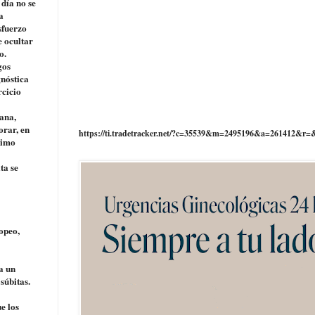
 día no se
a
sfuerzo
e ocultar
o.
gos
gnóstica
rcicio
ana,
orar, en
https://ti.tradetracker.net/?c=35539&m=2495196&a=261412&r=
nimo
ta se
opeo,
a un
súbitas.
e los