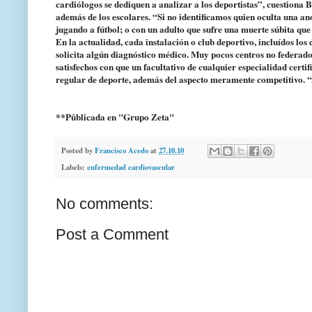
cardiólogos se dediquen a analizar a los deportistas”, cuestiona 
además de los escolares. “Si no identificamos quien oculta una 
jugando a fútbol; o con un adulto que sufre una muerte súbita que
En la actualidad, cada instalación o club deportivo, incluídos los d
solicita algún diagnóstico médico. Muy pocos centros no federado
satisfechos con que un facultativo de cualquier especialidad certi
regular de deporte, además del aspecto meramente competitivo. “
**Pûblicada en "Grupo Zeta"
Posted by
Francisco Acedo
at
27.10.10
Labels:
enfermedad cardiovascular
No comments:
Post a Comment