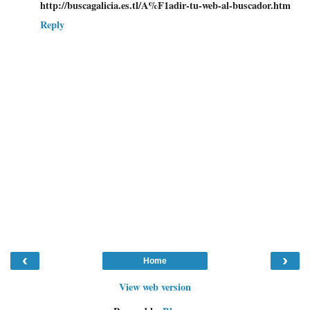
http://buscagalicia.es.tl/A%F1adir-tu-web-al-buscador.htm
Reply
‹
›
Home
View web version