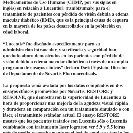
Medicamentos de Uso Humano (CHMP, por sus siglas en
inglés) en relación a Lucentis® (ranibizumab) para el
tratamiento de pacientes con pérdida de visión debida a edema
macular diabético (EMD), que es la principal causa de ceguera
en la mayoría de los países desarrollados en la población en
edad laboral.
“Lucentis* fue diseñado específicamente para su
administración intraocular, y su eficacia y seguridad han
quedado ahora demostradas en los pacientes con pérdida de
visión debida a edema macular diabético a través de un amplio
programa de ensayos clínicos” declaró David Epstein, Director
de Departamento de Novartis Pharmaceuticals.
La propuesta venía avalada por los datos compilados en dos
ensayos clínicos promovidos por Novartis, RESTORE y
RESOLVE, que demostraron la superioridad de Lucentis a la
hora de proporcionar una mejoría de la agudeza visual rápida
y duradera en comparación con un tratamiento simulado o con
láser, el tratamiento estándar actual. El ensayo RESTORE
mostró que los pacientes tratados con Lucentis sólo o Lucentis
combinado con tratamiento láser lograron ver 5,9 y 5,5 letras
más de media respectivamente en el test de agudeza visual a los