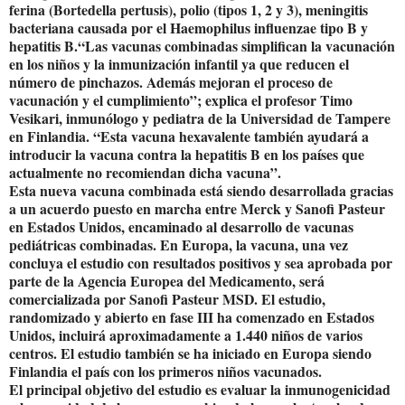
ferina (Bortedella pertusis), polio (tipos 1, 2 y 3), meningitis
bacteriana causada por el Haemophilus influenzae tipo B y
hepatitis B.“Las vacunas combinadas simplifican la vacunación
en los niños y la inmunización infantil ya que reducen el
número de pinchazos. Además mejoran el proceso de
vacunación y el cumplimiento”; explica el profesor Timo
Vesikari, inmunólogo y pediatra de la Universidad de Tampere
en Finlandia. “Esta vacuna hexavalente también ayudará a
introducir la vacuna contra la hepatitis B en los países que
actualmente no recomiendan dicha vacuna”.
Esta nueva vacuna combinada está siendo desarrollada gracias
a un acuerdo puesto en marcha entre Merck y Sanofi Pasteur
en Estados Unidos, encaminado al desarrollo de vacunas
pediátricas combinadas. En Europa, la vacuna, una vez
concluya el estudio con resultados positivos y sea aprobada por
parte de la Agencia Europea del Medicamento, será
comercializada por Sanofi Pasteur MSD. El estudio,
randomizado y abierto en fase III ha comenzado en Estados
Unidos, incluirá aproximadamente a 1.440 niños de varios
centros. El estudio también se ha iniciado en Europa siendo
Finlandia el país con los primeros niños vacunados.
El principal objetivo del estudio es evaluar la inmunogenicidad