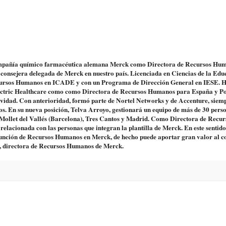
compañía químico farmacéutica alemana Merck como Directora de Recursos Hu
consejera delegada de Merck en nuestro país. Licenciada en Ciencias de la Edu
cursos Humanos en ICADE y con un Programa de Dirección General en IESE. 
Electric Healthcare como como Directora de Recursos Humanos para España y Po
tividad. Con anterioridad, formó parte de Nortel Networks y de Accenture, siem
os. En su nueva posición, Telva Arroyo, gestionará un equipo de más de 30 pers
a; Mollet del Vallés (Barcelona), Tres Cantos y Madrid. Como Directora de Recur
elacionada con las personas que integran la plantilla de Merck. En este sentido
la función de Recursos Humanos en Merck, de hecho puede aportar gran valor al c
o, directora de Recursos Humanos de Merck.