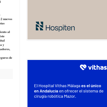
l
s
12 nuevos
stas
iento al
éste
ital
za y
nadores,
seguros de