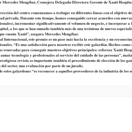
 por Mercedes Mengíbar, Consejera Delegada-Directora Gerente de Xanit Hospita
irección del centro comenzamos a trabajar en diferentes líneas con el objetivo de
nidad privada. Durante este tiempo, hemos conseguido cerrar acuerdos con nueva
ionales), incrementar significativamente el volumen de negocio, e incorporar a 
spital, a los que se han sumado también más de una treintena de nuevos especiali
 que cuenta Xanit”, asegura Mercedes Mengíbar.
l Internacional, este premio es un paso más hacia la excelencia y un reconocim
onales. “Es una satisfacción para nosotros recibir este galardón. Hechos como 
s renovadas para conseguir nuestros objetivos principales: reforzar Xanit Hosp
 aunar tecnología y profesionales al servicio del cuidado de las personas”, mati
estigiosa revista es importante también el procedimiento de elección de los ga
 del sector, una evaluación por parte de un jurado.
de estos galardones “es reconocer a aquellos proveedores de la industria de los 