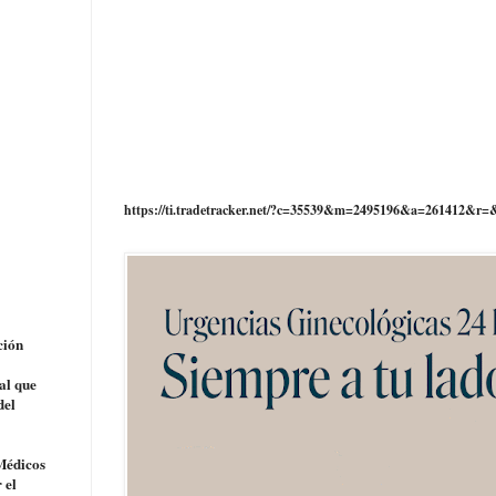
https://ti.tradetracker.net/?c=35539&m=2495196&a=261412&r=
ción
al que
del
 Médicos
 el