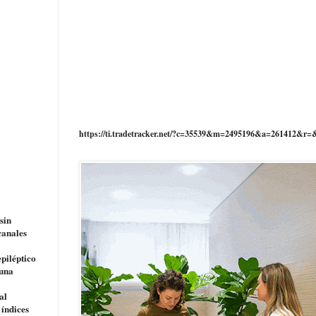
https://ti.tradetracker.net/?c=35539&m=2495196&a=261412&r=
sin
canales
piléptico
 una
al
 índices