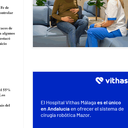
 Fe de
controlar
caces de
ra algunos
destacó
nicio
 el 55%
 Los
más del