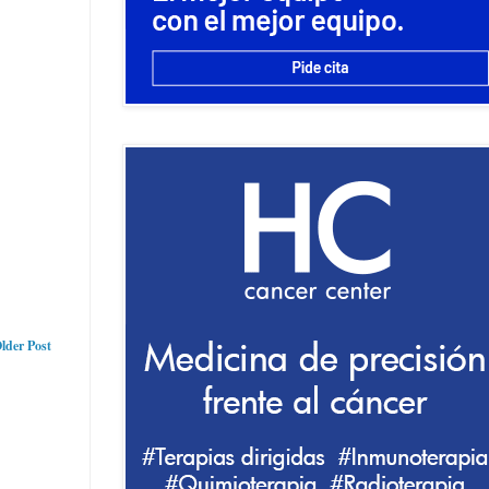
lder Post