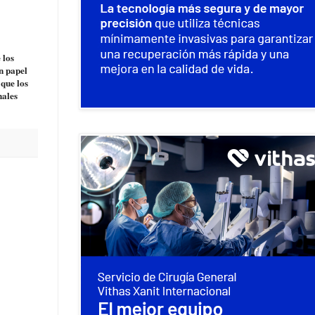
 los
un papel
 que los
nales