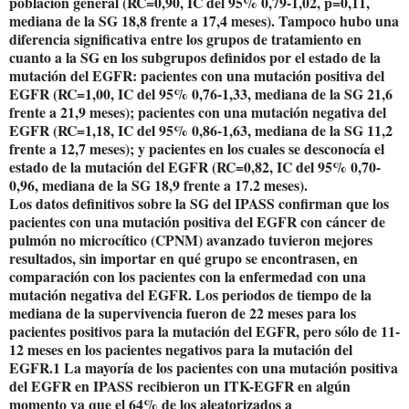
población general (RC=0,90, IC del 95% 0,79-1,02, p=0,11,
mediana de la SG 18,8 frente a 17,4 meses). Tampoco hubo una
diferencia significativa entre los grupos de tratamiento en
cuanto a la SG en los subgrupos definidos por el estado de la
mutación del EGFR: pacientes con una mutación positiva del
EGFR (RC=1,00, IC del 95% 0,76-1,33, mediana de la SG 21,6
frente a 21,9 meses); pacientes con una mutación negativa del
EGFR (RC=1,18, IC del 95% 0,86-1,63, mediana de la SG 11,2
frente a 12,7 meses); y pacientes en los cuales se desconocía el
estado de la mutación del EGFR (RC=0,82, IC del 95% 0,70-
0,96, mediana de la SG 18,9 frente a 17.2 meses).
Los datos definitivos sobre la SG del IPASS confirman que los
pacientes con una mutación positiva del EGFR con cáncer de
pulmón no microcítico (CPNM) avanzado tuvieron mejores
resultados, sin importar en qué grupo se encontrasen, en
comparación con los pacientes con la enfermedad con una
mutación negativa del EGFR. Los periodos de tiempo de la
mediana de la supervivencia fueron de 22 meses para los
pacientes positivos para la mutación del EGFR, pero sólo de 11-
12 meses en los pacientes negativos para la mutación del
EGFR.1 La mayoría de los pacientes con una mutación positiva
del EGFR en IPASS recibieron un ITK-EGFR en algún
momento ya que el 64% de los aleatorizados a