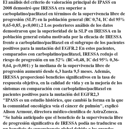
El análisis del criterio de valoración principal de IPASS en
2008 demostró que IRESSA era superior a
carboplatino/paclitaxel en términos de la supervivencia libre de
progresión (SLP) en la población general (RC 0,74, IC del 95%
0,65-0,85, p<0,001).2 Los posteriores análisis de los datos
demostraron que la superioridad de la SLP en IRESSA en la
población general estaba motivada por la eficacia de IRESSA
frente a carboplatino/paclitaxel en el subgrupo de los pacientes
positivos para la mutación del EGFR.2 En estos pacientes,
comparados con carboplatino/paclitaxel, IRESSA redujo el
riesgo de progresión en un 52% (RC=0,48, IC del 95% 0,36-
0,64, p<0,001) y la mediana de la supervivencia libre de
progresión aumentó desde 6,3 hasta 9,5 meses. Además,
IRESSA proporcionó beneficios significativos en la tasa de
respuesta objetiva, en la calidad de vida y en la mejoría de los
síntomas en comparación con carboplatino/paclitaxel en
pacientes positivos para la mutación del EGFR2,3
"IPASS es un estudio histórico, que cambió la forma en la que
la comunidad oncológica veía el cáncer de pulmón", explicó
Alison Armour, directora médico-científica de AstraZeneca.
"Se había anticipado que el beneficio de la supervivencia libre
de progresión significativa de IRESSA podía no traducirse en
un beneficio de supervivencia global debido a las grandes