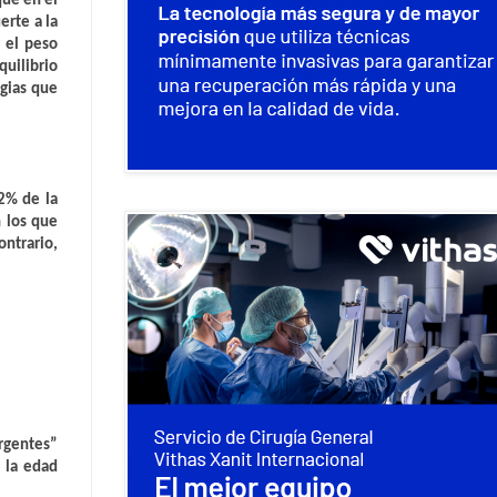
que en el
erte a la
 el peso
quilibrio
egias que
2%
de la
 los que
ontrario,
ergentes”
 la edad