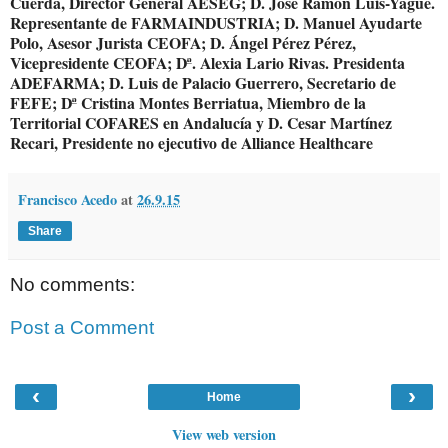
Cuerda, Director General AESEG; D. José Ramón Luis-Yagüe.
Representante de FARMAINDUSTRIA; D. Manuel Ayudarte
Polo, Asesor Jurista CEOFA; D. Ángel Pérez Pérez,
Vicepresidente CEOFA; Dª. Alexia Lario Rivas. Presidenta
ADEFARMA; D. Luis de Palacio Guerrero, Secretario de
FEFE; Dª Cristina Montes Berriatua, Miembro de la
Territorial COFARES en Andalucía y D. Cesar Martínez
Recari, Presidente no ejecutivo de Alliance Healthcare
Francisco Acedo
at
26.9.15
Share
No comments:
Post a Comment
‹
›
Home
View web version