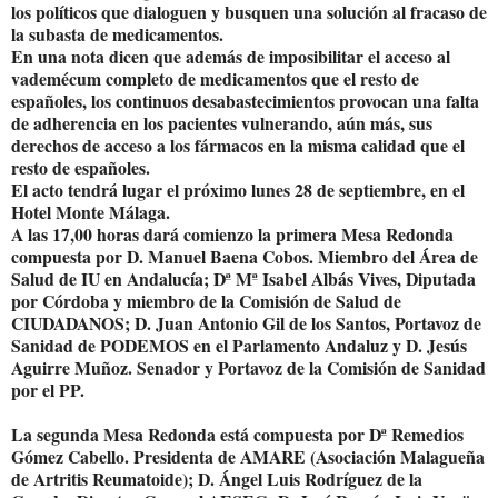
los políticos que dialoguen y busquen una solución al fracaso de
la subasta de medicamentos.
En una nota dicen que además de imposibilitar el acceso al
vademécum completo de medicamentos que el resto de
españoles, los continuos desabastecimientos provocan una falta
de adherencia en los pacientes vulnerando, aún más, sus
derechos de acceso a los fármacos en la misma calidad que el
resto de españoles.
El acto tendrá lugar el próximo lunes 28 de septiembre, en el
Hotel Monte Málaga.
A las 17,00 horas dará comienzo la primera Mesa Redonda
compuesta por D. Manuel Baena Cobos. Miembro del Área de
Salud de IU en Andalucía; Dª Mª Isabel Albás Vives, Diputada
por Córdoba y miembro de la Comisión de Salud de
CIUDADANOS; D. Juan Antonio Gil de los Santos, Portavoz de
Sanidad de PODEMOS en el Parlamento Andaluz y D. Jesús
Aguirre Muñoz. Senador y Portavoz de la Comisión de Sanidad
por el PP.
La segunda Mesa Redonda está compuesta por Dª Remedios
Gómez Cabello. Presidenta de AMARE (Asociación Malagueña
de Artritis Reumatoide); D. Ángel Luis Rodríguez de la