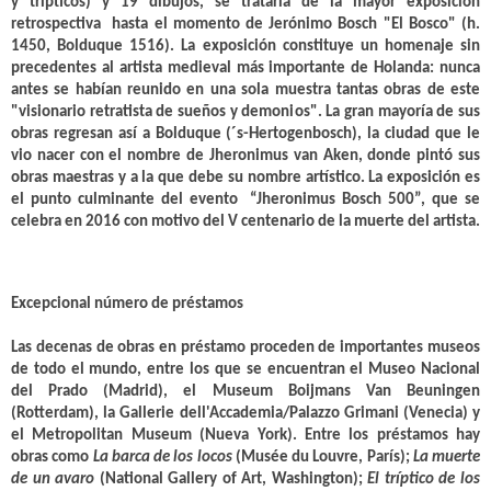
y trípticos) y 19 dibujos, se trataría de la mayor exposición
retrospectiva hasta el momento de Jerónimo Bosch "El Bosco" (h.
1450, Bolduque 1516).
La exposición constituye un homenaje sin
precedentes al artista medieval más importante de Holanda: nunca
antes se habían reunido en una sola muestra tantas obras de este
"visionario retratista de sueños y demonios". La gran mayoría de sus
obras regresan así a Bolduque (´s-Hertogenbosch), la ciudad que le
vio nacer con el nombre de Jheronimus van Aken, donde pintó sus
obras maestras y a la que debe su nombre artístico. La exposición es
el punto culminante del evento “Jheronimus Bosch 500”, que se
celebra en 2016 con motivo del V centenario de la muerte del artista.
Excepcional número de préstamos
Las decenas de obras en préstamo proceden de importantes museos
de todo el mundo, entre los que se encuentran el Museo Nacional
del Prado (Madrid), el Museum Boijmans Van Beuningen
(Rotterdam), la Gallerie dell'Accademia/Palazzo Grimani (Venecia) y
el Metropolitan Museum (Nueva York). Entre los préstamos hay
obras como
La barca de los locos
(Musée du Louvre, París);
La muerte
de un avaro
(National Gallery of Art, Washington);
El tríptico de los