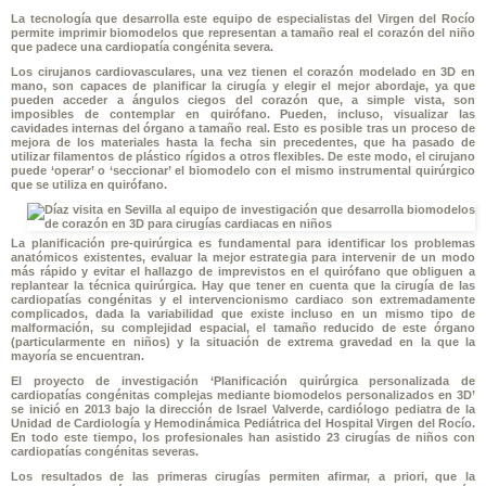
La tecnología que desarrolla este equipo de especialistas del Virgen del Rocío
permite imprimir biomodelos que representan a tamaño real el corazón del niño
que padece una cardiopatía congénita severa.
Los cirujanos cardiovasculares, una vez tienen el corazón modelado en 3D en
mano, son capaces de planificar la cirugía y elegir el mejor abordaje, ya que
pueden acceder a ángulos ciegos del corazón que, a simple vista, son
imposibles de contemplar en quirófano. Pueden, incluso, visualizar las
cavidades internas del órgano a tamaño real. Esto es posible tras un proceso de
mejora de los materiales hasta la fecha sin precedentes, que ha pasado de
utilizar filamentos de plástico rígidos a otros flexibles. De este modo, el cirujano
puede ‘operar’ o ‘seccionar’ el biomodelo con el mismo instrumental quirúrgico
que se utiliza en quirófano.
La planificación pre-quirúrgica es fundamental para identificar los problemas
anatómicos existentes, evaluar la mejor estrategia para intervenir de un modo
más rápido y evitar el hallazgo de imprevistos en el quirófano que obliguen a
replantear la técnica quirúrgica. Hay que tener en cuenta que la cirugía de las
cardiopatías congénitas y el intervencionismo cardiaco son extremadamente
complicados, dada la variabilidad que existe incluso en un mismo tipo de
malformación, su complejidad espacial, el tamaño reducido de este órgano
(particularmente en niños) y la situación de extrema gravedad en la que la
mayoría se encuentran.
El proyecto de investigación ‘Planificación quirúrgica personalizada de
cardiopatías congénitas complejas mediante biomodelos personalizados en 3D’
se inició en 2013 bajo la dirección de Israel Valverde, cardiólogo pediatra de la
Unidad de Cardiología y Hemodinámica Pediátrica del Hospital Virgen del Rocío.
En todo este tiempo, los profesionales han asistido 23 cirugías de niños con
cardiopatías congénitas severas.
Los resultados de las primeras cirugías permiten afirmar, a priori, que la