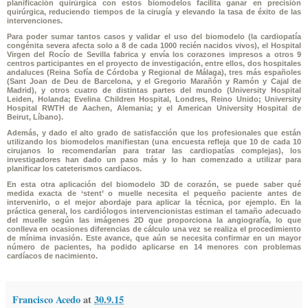
planificación quirúrgica con estos biomodelos facilita ganar en precisión
quirúrgica, reduciendo tiempos de la cirugía y elevando la tasa de éxito de las
intervenciones.
Para poder sumar tantos casos y validar el uso del biomodelo (la cardiopatía
congénita severa afecta solo a 8 de cada 1000 recién nacidos vivos), el Hospital
Virgen del Rocío de Sevilla fabrica y envía los corazones impresos a otros 9
centros participantes en el proyecto de investigación, entre ellos, dos hospitales
andaluces (Reina Sofía de Córdoba y Regional de Málaga), tres más españoles
(Sant Joan de Deu de Barcelona, y el Gregorio Marañón y Ramón y Cajal de
Madrid), y otros cuatro de distintas partes del mundo (University Hospital
Leiden, Holanda; Evelina Children Hospital, Londres, Reino Unido; University
Hospital RWTH de Aachen, Alemania; y el American University Hospital de
Beirut, Líbano).
Además, y dado el alto grado de satisfacción que los profesionales que están
utilizando los biomodelos manifiestan (una encuesta refleja que 10 de cada 10
cirujanos lo recomendarían para tratar las cardiopatías complejas), los
investigadores han dado un paso más y lo han comenzado a utilizar para
planificar los cateterismos cardíacos.
En esta otra aplicación del biomodelo 3D de corazón, se puede saber qué
medida exacta de ‘stent’ o muelle necesita el pequeño paciente antes de
intervenirlo, o el mejor abordaje para aplicar la técnica, por ejemplo. En la
práctica general, los cardiólogos intervencionistas estiman el tamaño adecuado
del muelle según las imágenes 2D que proporciona la angiografía, lo que
conlleva en ocasiones diferencias de cálculo una vez se realiza el procedimiento
de mínima invasión. Este avance, que aún se necesita confirmar en un mayor
número de pacientes, ha podido aplicarse en 14 menores con problemas
cardíacos de nacimiento.
Francisco Acedo
at
30.9.15